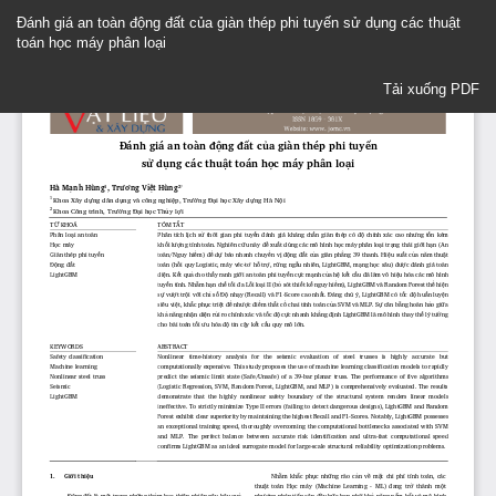
Quay
Đánh giá an toàn động đất của giàn thép phi tuyến sử dụng các thuật
trở
toán học máy phân loại
lại
Chi
Tải xuống
tiết
Tải xuống PDF
Bài
báo