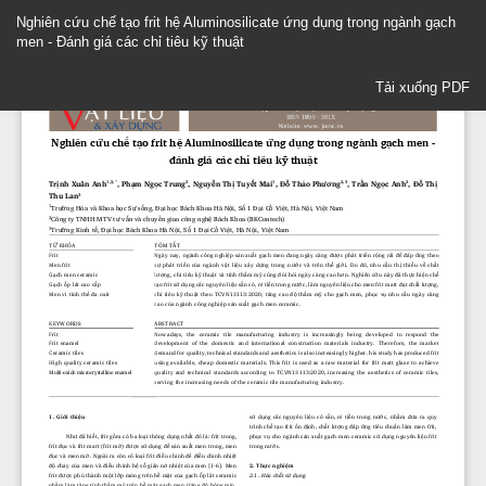
Quay
Nghiên cứu chế tạo frit hệ Aluminosilicate ứng dụng trong ngành gạch
trở
men - Đánh giá các chỉ tiêu kỹ thuật
lại
Chi
Tải xuống
tiết
Tải xuống PDF
Bài
báo