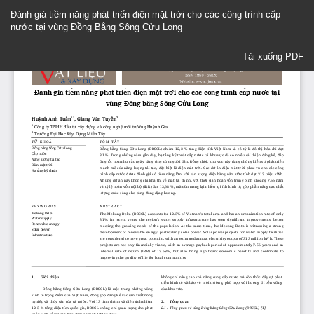
Quay
Đánh giá tiềm năng phát triển điện mặt trời cho các công trình cấp
trở
nước tại vùng Đồng Bằng Sông Cửu Long
lại
Chi
Tải xuống
tiết
Tải xuống PDF
Bài
báo