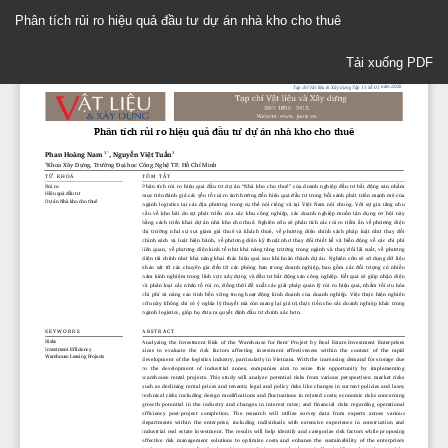
Quay
Phân tích rủi ro hiệu quả đầu tư dự án nhà kho cho thuê
trở
lại
Tải xuống
Chi
Tải xuống PDF
tiết
Bài
báo