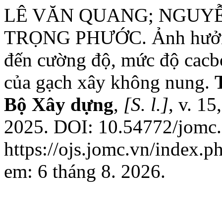
LÊ VĂN QUANG; NGUY
TRỌNG PHƯỚC. Ảnh hưởng
đến cường độ, mức độ cacbo
của gạch xây không nung.
Bộ Xây dựng
,
[S. l.]
, v. 15
2025. DOI: 10.54772/jomc.
https://ojs.jomc.vn/index.p
em: 6 tháng 8. 2026.