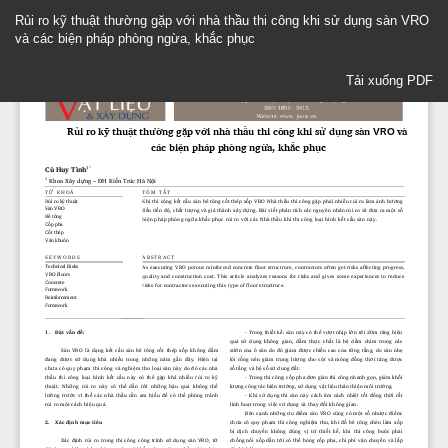
Quay
Rủi ro kỹ thuật thường gặp với nhà thầu thi công khi sử dụng sàn VRO
trở
và các biện pháp phòng ngừa, khắc phục
lại
Chi
Tải xuống
tiết
Tải xuống PDF
Bài
báo