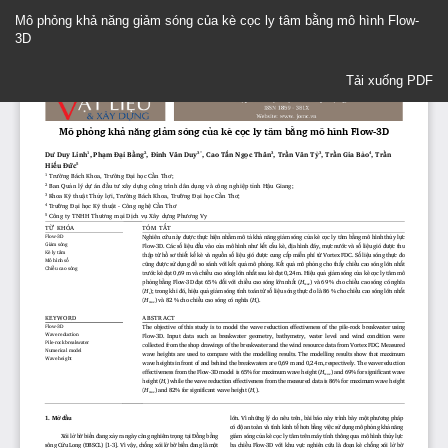
Quay
Mô phỏng khả năng giảm sóng của kè cọc ly tâm bằng mô hình Flow-
trở
3D
lại
Chi
Tải xuống
tiết
Tải xuống PDF
Bài
báo