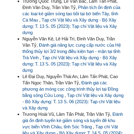
Trương Quốc Trung, Lê Văn Bắc, Lâm Tấn Phát,
Đinh Văn Duy, Trần Văn Tỷ,
Phân tích ổn định của
các loại kè giảm sóng tạo bồi tại bờ biển Tây, tỉnh
Cà Mau
,
Tạp chí Vật liệu và Xây dựng - Bộ Xây
dựng: T. 13 S. 05 (2023): Tạp chí Vật liệu và Xây
dựng
Nguyễn Văn Kệ, Lê Hải Trí, Đinh Văn Duy, Trần
Văn Tỷ,
Đánh giá năng lực cung cấp nước của Hệ
thống thủy lợi 3/2 trong điều kiện hạn - mặn tại tỉnh
Trà Vinh
,
Tạp chí Vật liệu và Xây dựng - Bộ Xây
dựng: T. 13 S. 05 (2023): Tạp chí Vật liệu và Xây
dựng
Lê Đại Duy, Nguyễn Thái An, Lâm Tấn Phát, Cao
Tấn Ngọc Thân, Trần Văn Tỷ,
Đánh giá các
phương án móng cọc công trình thủy lợi tại Đồng
bằng sông Cửu Long
,
Tạp chí Vật liệu và Xây dựng
- Bộ Xây dựng: T. 13 S. 06 (2023): Tạp chí Vật liệu
và Xây dựng
Trương Hoài Vũ, Lâm Tấn Phát, Trần Văn Tỷ,
Đánh
giá ổn định tuyến kè giảm sóng và tuyến đê khu
vực biển Vĩnh Châu, tỉnh Sóc Trăng
,
Tạp chí Vật
liệu và Xây dựng - Bộ Xây dựng: T. 14 S. 05 (2024):