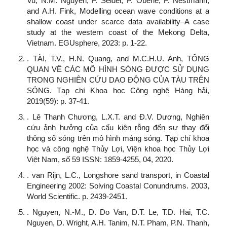
Vu, N.M. Nguyen, F. Seidel, P. Oberle, F. Nestmann,
and A.H. Fink, Modelling ocean wave conditions at a
shallow coast under scarce data availability–A case
study at the western coast of the Mekong Delta,
Vietnam. EGUsphere, 2023: p. 1-22.
. TÀI, T.V., H.N. Quang, and M.C.H.U. Anh, TỔNG
QUAN VỀ CÁC MÔ HÌNH SÓNG ĐƯỢC SỬ DỤNG
TRONG NGHIÊN CỨU DAO ĐỘNG CỦA TÀU TRÊN
SÓNG. Tạp chí Khoa học Công nghệ Hàng hải,
2019(59): p. 37-41.
. Lê Thanh Chương, L.X.T. and Đ.V. Dương, Nghiên
cứu ảnh hưởng của cấu kiện rỗng đến sự thay đổi
thông số sóng trên mô hình máng sóng. Tạp chí khoa
học và công nghệ Thủy Lợi, Viện khoa học Thủy Lợi
Việt Nam, số 59 ISSN: 1859-4255, 04, 2020.
. van Rijn, L.C., Longshore sand transport, in Coastal
Engineering 2002: Solving Coastal Conundrums. 2003,
World Scientific. p. 2439-2451.
. Nguyen, N.-M., D. Do Van, D.T. Le, T.D. Hai, T.C.
Nguyen, D. Wright, A.H. Tanim, N.T. Pham, P.N. Thanh,