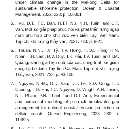
under climate change in the Mekong Delta for
sustainable shoreline protection. Ocean & Coastal
Management, 2022. 228: p. 106301.
. Vũ, Đ.T., T.C. Dân, H.T.T. Nữ, N.H. Tuấn, and C.T.
Văn, Một số giải pháp phục hồi và phát triển rừng ngập
mặn phù hợp cho khu vực ven biển Tây, Việt Nam.
Tạp chí khí tượng thủy văn, 2021. 730: p. 8-21.
. Thuận, N.N., T.V. Tỷ, T.V. Hừng, H.T.C. Hồng, H.N.
Nhạn, T.H. Lâm, Đ.V. Duy, T.K. Hải, T.V. Tuấn, and T.M.
Quảng, Đánh giá hiệu quả của các công trình kè giảm
sóng tại bờ biển Tây tỉnh Cà Mau. Tạp chí Khí tượng
Thủy văn, 2021. 732: p. 93-105.
. Nguyen, N.-M., D.D. Van, D.T. Le, S.D. Cong, L.T.
Chuong, T.D. Hai, T.C. Nguyen, D. Wright, A.H. Tanim,
N.T. Pham, P.N. Thanh, and D.T. Anh, Experimental
and numerical modeling of pile-rock breakwater gap
arrangement for optimal coastal erosion protection in
deltaic coasts. Ocean Engineering, 2023. 280: p.
114625.
. Le, C.T., D.V. Do, D.B. Nguyen, and P. Wang A