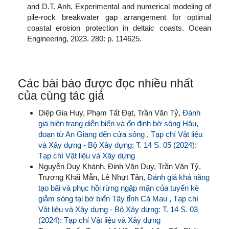
and D.T. Anh, Experimental and numerical modeling of
pile-rock breakwater gap arrangement for optimal
coastal erosion protection in deltaic coasts. Ocean
Engineering, 2023. 280: p. 114625.
Các bài báo được đọc nhiều nhất
của cùng tác giả
Diệp Gia Huy, Phạm Tất Đạt, Trần Văn Tỷ,
Đánh
giá hiện trạng diễn biến và ổn định bờ sông Hậu,
đoạn từ An Giang đến cửa sông
,
Tạp chí Vật liệu
và Xây dựng - Bộ Xây dựng: T. 14 S. 05 (2024):
Tạp chí Vật liệu và Xây dựng
Nguyễn Duy Khánh, Đinh Văn Duy, Trần Văn Tỷ,
Trương Khải Mẫn, Lê Nhựt Tân,
Đánh giá khả năng
tạo bãi và phục hồi rừng ngập mặn của tuyến kè
giảm sóng tại bờ biển Tây tỉnh Cà Mau
,
Tạp chí
Vật liệu và Xây dựng - Bộ Xây dựng: T. 14 S. 03
(2024): Tạp chí Vật liệu và Xây dựng