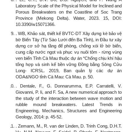
Laboratory Scale of the Physical Model for Inclined and
Porous Breakwaters on the Coastline of Soc Trang
Province (Mekong Delta). Water, 2023. 15, DOI:
10.3390/w15071366.
. WB, Khảo sát, thiết kế BVTC-DT Xây dựng kè bảo vệ
bờ Biển Tây (Từ Sào Lưới đến Ba Tỉnh), in Đầu tư xây
dựng cơ sở hạ tầng để phòng, chống xói lở bờ biển,
cung cấp nước ngọt và phục vụ nuôi tôm - rừng vùng
ven biển Tỉnh Cà Mau thuộc dự án “Chống chịu khí hậu
tổng hợp và sinh kế bền vững Đồng bằng Sông Cửu
Long- ICRSL. 2019, Ban quản lý các dự án
ODA&NGO tỉnh Cà Mau: Cà Mau. p. 50.
. Dentale, F., G. Donnarumma, E.P. Carratelli, V.
Giovanni, P. Ii, and F. Sa, A new numerical approach to
the study of the interaction between wave motion and
rubble mound breakwaters. Latest Trends in
Engineering, Mechanics, Structures and Engineering
Geology, 2014: p. 45-52.
. Zemann, M., R. van der Linden, D. Trinh Cong, D.H.T.