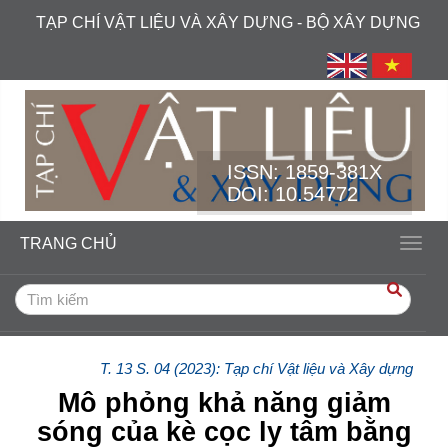
##plugins.themes.academic_free.accessible_menu.label##
TẠP CHÍ VẬT LIỆU VÀ XÂY DỰNG - BỘ XÂY DỰNG
##plugins.themes.academic_free.accessible_menu.main_navi
##plugins.themes.academic_free.accessible_menu.main_cont
##plugins.themes.academic_free.accessible_menu.sidebar##
ISSN:
1859-381X
DOI: 10.54772
TRANG CHỦ
Toggl
T. 13 S. 04 (2023): Tạp chí Vật liệu và Xây dựng
Mô phỏng khả năng giảm
sóng của kè cọc ly tâm bằng