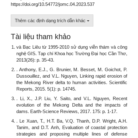
https://doi.org/10.54772/jomc.04.2023.537
Thêm các định dạng trích dẫn khác
Tài liệu tham khảo
và Bạc Liêu từ 1995-2010 sử dụng viễn thám và công
nghệ GIS. Tạp chí Khoa học Trường Đại học Cần Thơ,
2013(26): p. 35-43.
. Anthony, E.J., G. Brunier, M. Besset, M. Goichot, P.
Dussouillez, and V.L. Nguyen, Linking rapid erosion of
the Mekong River delta to human activities. Scientific
Reports, 2015. 5(1): p. 14745.
. Li, X., J.P. Liu, Y. Saito, and V.L. Nguyen, Recent
evolution of the Mekong Delta and the impacts of
dams. Earth-Science Reviews, 2017. 175: p. 1-17.
. Le Xuan, T., H.T. Ba, V.Q. Thanh, D.P. Wright, A.H.
Tanim, and D.T. Anh, Evaluation of coastal protection
strategies and proposing multiple lines of defense