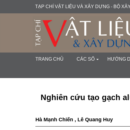
##plugins.themes.academic_free.accessible_menu.label##
TẠP CHÍ VẬT LIỆU VÀ XÂY DỰNG - BỘ X
##plugins.themes.academic_free.accessible_menu.main_navi
##plugins.themes.academic_free.accessible_menu.main_cont
##plugins.themes.academic_free.accessible_menu.sidebar##
TRANG CHỦ
CÁC SỐ
HƯỚNG 
Nghiên cứu tạo gạch al
Hà Mạnh Chiến
,
Lê Quang Huy