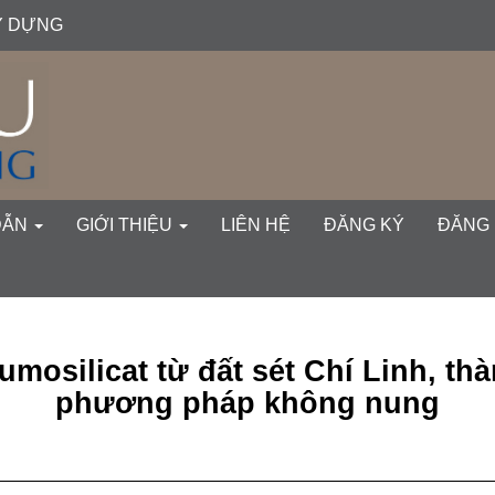
ÂY DỰNG
gation##
ent##
DẪN
GIỚI THIỆU
LIÊN HỆ
ĐĂNG KÝ
ĐĂNG
umosilicat từ đất sét Chí Linh, t
phương pháp không nung