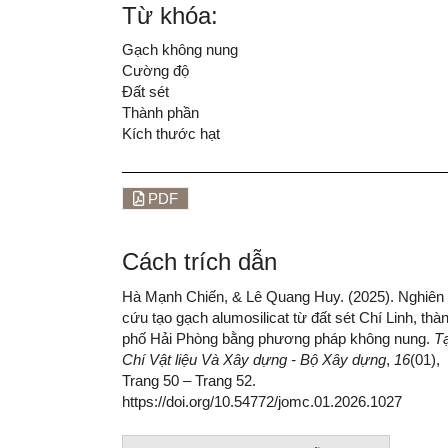
Từ khóa:
Gạch không nung
Cường độ
Đất sét
Thành phần
Kích thước hạt
PDF
Cách trích dẫn
Hà Mạnh Chiến, & Lê Quang Huy. (2025). Nghiên
cứu tạo gạch alumosilicat từ đất sét Chí Linh, thà
phố Hải Phòng bằng phương pháp không nung.
T
Chí Vật liệu Và Xây dựng - Bộ Xây dựng
,
16
(01),
Trang 50 – Trang 52.
https://doi.org/10.54772/jomc.01.2026.1027