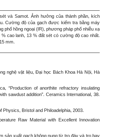
 sét và Samot. Ảnh hưởng của thành phần, kích
ứu. Cường độ của gạch được kiểm tra bằng máy
g phổ hồng ngoại (IR), phương pháp phổ nhiễu xạ
 2 % cao lanh, 13 % đất sét có cường độ cao nhất.
0,15 mm.
ông nghệ vật liệu, Đại học Bách Khoa Hà Nội, Hà
, “Production of anorthite refractory insulating
ith sawdust addition”. Ceramics International, 38.
 Physics, Bristol and Philoadelphia, 2003.
erature Raw Material with Excellent Innovation
m sản xuất gạch không nung từ tro đáy và tro bay