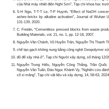
của Nhà máy nhiệt điện Nghi Sơn”, Tạp chí khoa học trườ
S-H Ngo, T-T-T Le, T-P Huynh, “Effect of NaOH concentr
ashes-bricks by alkaline activation”, Journal of Wuhan Un
131-139, 2020.
C. Freidin, “Cementless pressed blocks from waste product
Building Materials, vol. 21, no. 1, pp. 12-18, 2007.
Nguyễn Văn Chánh, Vũ Huyền Trân, Nguyễn Thị Thanh Th
chế tạo gạch không nung bằng công nghệ Geopolymer sử d
đỏ để xây nhà ở”, Tạp chí Người xây dựng, số tháng 12/20
Nguyễn Trung Hiếu, Nguyễn Công Thắng, Trần Quố
Nguyễn Văn Tuấn, Đào Ngọc Khánh Vy, “Nghiên cứu đánh g
cố xi măng”, Tạp chí vật liệu và xây dựng, 14, 58-63, 2024