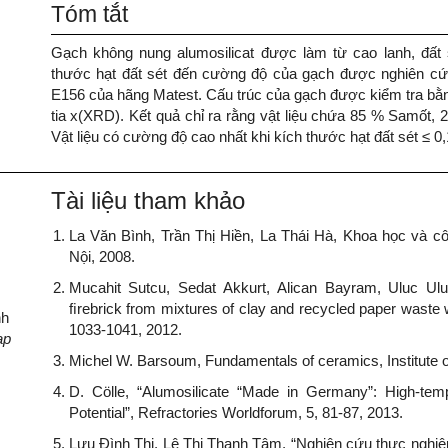
Tóm tắt
Gạch không nung alumosilicat được làm từ cao lanh, đất
thước hạt đất sét đến cường độ của gạch được nghiên c
E156 của hãng Matest. Cấu trúc của gạch được kiểm tra bằn
tia x(XRD). Kết quả chỉ ra rằng vật liệu chứa 85 % Samốt,
Vật liệu có cường độ cao nhất khi kích thước hạt đất sét ≤ 
Tài liệu tham khảo
La Văn Bình, Trần Thị Hiền, La Thái Hà, Khoa học và c
Nội, 2008.
Mucahit Sutcu, Sedat Akkurt, Alican Bayram, Uluc Uluca
ﬁrebrick from mixtures of clay and recycled paper waste w
nh
1033-1041, 2012.
ạp
Michel W. Barsoum, Fundamentals of ceramics, Institute of
D. Cölle, “Alumosilicate “Made in Germany”: High-temp
Potential”, Refractories Worldforum, 5, 81-87, 2013.
Lưu Đình Thi, Lê Thị Thanh Tâm, “Nghiên cứu thực nghiệ