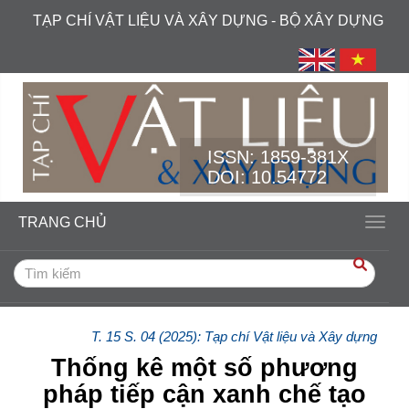
##plugins.themes.academic_free.accessible_menu.label##
TẠP CHÍ VẬT LIỆU VÀ XÂY DỰNG - BỘ XÂY DỰNG
##plugins.themes.academic_free.accessible_menu.main_navi
##plugins.themes.academic_free.accessible_menu.main_cont
##plugins.themes.academic_free.accessible_menu.sidebar##
ISSN:
1859-381X
DOI: 10.54772
TRANG CHỦ
Toggl
T. 15 S. 04 (2025): Tạp chí Vật liệu và Xây dựng
Thống kê một số phương
pháp tiếp cận xanh chế tạo