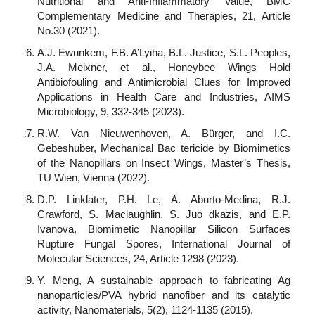
Nutritional and Anti-Inflammatory Value, BMC
Complementary Medicine and Therapies, 21, Article
No.30 (2021).
A.J. Ewunkem, F.B. A’Lyiha, B.L. Justice, S.L. Peoples,
J.A. Meixner, et al., Honeybee Wings Hold
Antibiofouling and Antimicrobial Clues for Improved
Applications in Health Care and Industries, AIMS
Microbiology, 9, 332-345 (2023).
R.W. Van Nieuwenhoven, A. Bürger, and I.C.
Gebeshuber, Mechanical Bac tericide by Biomimetics
of the Nanopillars on Insect Wings, Master’s Thesis,
TU Wien, Vienna (2022).
D.P. Linklater, P.H. Le, A. Aburto-Medina, R.J.
Crawford, S. Maclaughlin, S. Juo dkazis, and E.P.
Ivanova, Biomimetic Nanopillar Silicon Surfaces
Rupture Fungal Spores, International Journal of
Molecular Sciences, 24, Article 1298 (2023).
Y. Meng, A sustainable approach to fabricating Ag
nanoparticles/PVA hybrid nanofiber and its catalytic
activity, Nanomaterials, 5(2), 1124-1135 (2015).