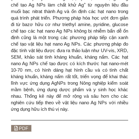
+
chế tạo Ag NPs làm chất khử Ag
từ nguyên liệu đầu
muối bạc nitrat thành Ag và ổn định các hạt nano trong
quá trình phát triển. Phương pháp hóa học ướt đơn giản
đi từ bazơ hữu cơ như triethyl amine, pyridine, glucose
chế tạo các hạt nano Ag NPs không bị nhiễm bẩn dễ ổn
định cũng là một trong các phương pháp tiếp cận xanh
chế tạo vật liệu hạt nano Ag NPs. Các phương pháp đo
đặc tính vật liệu được đưa ra thảo luận như UV-vis, XRD,
SEM, khảo sát tính kháng khuẩn, kháng nấm. Các hạt
nano Ag NPs chế tạo được có kích thước hạt nano-mét
10-70 nm, có hình dáng hạt hình cầu và có tính chất
kháng khuẩn, kháng nấm rất tốt, triển vọng để khai thác
lĩnh vực ứng dụng AgNPs trong Nông nghiệp kiểm soát
mầm bệnh, ứng dụng dược phẩm và y sinh học khác
nhau. Thống kê này để mở rộng và sâu hơn cho các
nghiên cứu tiếp theo về vật liệu nano Ag NPs với nhiều
ứng dụng hữu ích thú vị này.
PDF