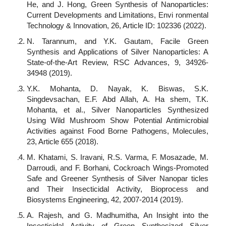
He, and J. Hong, Green Synthesis of Nanoparticles:
Current Developments and Limitations, Envi ronmental
Technology & Innovation, 26, Article ID: 102336 (2022).
N. Tarannum, and Y.K. Gautam, Facile Green
Synthesis and Applications of Silver Nanoparticles: A
State-of-the-Art Review, RSC Advances, 9, 34926-
34948 (2019).
Y.K. Mohanta, D. Nayak, K. Biswas, S.K.
Singdevsachan, E.F. Abd Allah, A. Ha shem, T.K.
Mohanta, et al., Silver Nanoparticles Synthesized
Using Wild Mushroom Show Potential Antimicrobial
Activities against Food Borne Pathogens, Molecules,
23, Article 655 (2018).
M. Khatami, S. Iravani, R.S. Varma, F. Mosazade, M.
Darroudi, and F. Borhani, Cockroach Wings-Promoted
Safe and Greener Synthesis of Silver Nanopar ticles
and Their Insecticidal Activity, Bioprocess and
Biosystems Engineering, 42, 2007-2014 (2019).
A. Rajesh, and G. Madhumitha, An Insight into the
Insecticidal Activity of Green Synthesized Silver