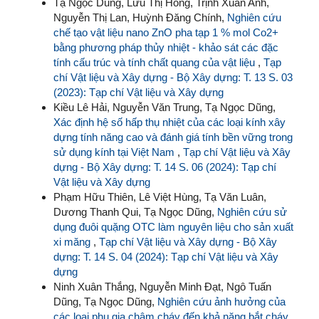
Tạ Ngọc Dũng, Lưu Thị Hồng, Trịnh Xuân Anh,
Nguyễn Thị Lan, Huỳnh Đăng Chính,
Nghiên cứu
chế tạo vật liệu nano ZnO pha tạp 1 % mol Co2+
bằng phương pháp thủy nhiệt - khảo sát các đặc
tính cấu trúc và tính chất quang của vật liệu
,
Tạp
chí Vật liệu và Xây dựng - Bộ Xây dựng: T. 13 S. 03
(2023): Tạp chí Vật liệu và Xây dựng
Kiều Lê Hải, Nguyễn Văn Trung, Tạ Ngọc Dũng,
Xác định hệ số hấp thụ nhiệt của các loại kính xây
dựng tính năng cao và đánh giá tính bền vững trong
sử dụng kính tại Việt Nam
,
Tạp chí Vật liệu và Xây
dựng - Bộ Xây dựng: T. 14 S. 06 (2024): Tạp chí
Vật liệu và Xây dựng
Phạm Hữu Thiên, Lê Việt Hùng, Tạ Văn Luân,
Dương Thanh Qui, Tạ Ngọc Dũng,
Nghiên cứu sử
dụng đuôi quặng OTC làm nguyên liệu cho sản xuất
xi măng
,
Tạp chí Vật liệu và Xây dựng - Bộ Xây
dựng: T. 14 S. 04 (2024): Tạp chí Vật liệu và Xây
dựng
Ninh Xuân Thắng, Nguyễn Minh Đạt, Ngô Tuấn
Dũng, Tạ Ngọc Dũng,
Nghiên cứu ảnh hưởng của
các loại phụ gia chậm cháy đến khả năng bắt cháy