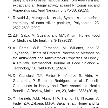
Biosynthesis of silver nanoparticles from Aloe vera leaf
extract and antifungal activity against Rhizopus sp. and
Aspergillus sp., Appl Nanosci, 5, 875-880 (2015).
Revathi J., Murugan K., et al., Synthesis and surface
chemistry of nano silver particles, Polyhedron, 28,
2522-2530 (2009).
Z.H. Saba, M. Suzana, and M.Y. Anum, Honey: Food
or Medicine, Me health, 8, 3-18 (2013).
A. Faraz, W.B. Fernando, M. Williams, and V.
Jayasena, Effects of Different Processing Methods on
the Antioxidant and Antimicrobial Properties of Honey:
A Review, International Journal of Food Science &
Technology, 58, 3489-3501 (2023).
D. Cianciosi, T.Y. Forbes-Hernández, S. Afrin, M.
Gasparrini, P. Reboredo-Rodriguez, et al., Phenolic
Compounds in Honey and Their Associated Health
Benefits: A Review, Molecules, 23, Article 2322 (2018).
Y. Ranneh, A.M. Akim, H.A. Hamid, H. Khazaai, A.
Fadel, Z.A. Zakaria, M.F.A. Bakar, et al., Honey and Its