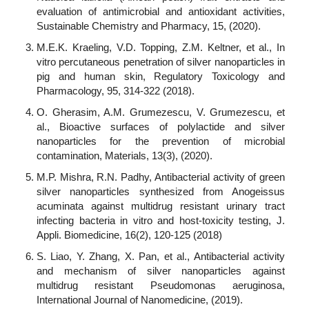
evaluation of antimicrobial and antioxidant activities,
Sustainable Chemistry and Pharmacy, 15, (2020).
M.E.K. Kraeling, V.D. Topping, Z.M. Keltner, et al., In
vitro percutaneous penetration of silver nanoparticles in
pig and human skin, Regulatory Toxicology and
Pharmacology, 95, 314-322 (2018).
O. Gherasim, A.M. Grumezescu, V. Grumezescu, et
al., Bioactive surfaces of polylactide and silver
nanoparticles for the prevention of microbial
contamination, Materials, 13(3), (2020).
M.P. Mishra, R.N. Padhy, Antibacterial activity of green
silver nanoparticles synthesized from Anogeissus
acuminata against multidrug resistant urinary tract
infecting bacteria in vitro and host-toxicity testing, J.
Appli. Biomedicine, 16(2), 120-125 (2018)
S. Liao, Y. Zhang, X. Pan, et al., Antibacterial activity
and mechanism of silver nanoparticles against
multidrug resistant Pseudomonas aeruginosa,
International Journal of Nanomedicine, (2019).