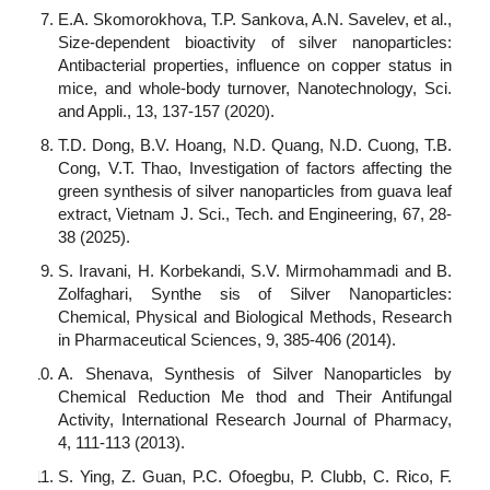
E.A. Skomorokhova, T.P. Sankova, A.N. Savelev, et al.,
Size-dependent bioactivity of silver nanoparticles:
Antibacterial properties, influence on copper status in
mice, and whole-body turnover, Nanotechnology, Sci.
and Appli., 13, 137-157 (2020).
T.D. Dong, B.V. Hoang, N.D. Quang, N.D. Cuong, T.B.
Cong, V.T. Thao, Investigation of factors affecting the
green synthesis of silver nanoparticles from guava leaf
extract, Vietnam J. Sci., Tech. and Engineering, 67, 28-
38 (2025).
S. Iravani, H. Korbekandi, S.V. Mirmohammadi and B.
Zolfaghari, Synthe sis of Silver Nanoparticles:
Chemical, Physical and Biological Methods, Research
in Pharmaceutical Sciences, 9, 385-406 (2014).
A. Shenava, Synthesis of Silver Nanoparticles by
Chemical Reduction Me thod and Their Antifungal
Activity, International Research Journal of Pharmacy,
4, 111-113 (2013).
S. Ying, Z. Guan, P.C. Ofoegbu, P. Clubb, C. Rico, F.