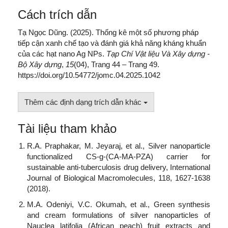
Cách trích dẫn
Tạ Ngọc Dũng. (2025). Thống kê một số phương pháp
tiếp cận xanh chế tạo và đánh giá khả năng kháng khuẩn
của các hạt nano Ag NPs.
Tạp Chí Vật liệu Và Xây dựng -
Bộ Xây dựng
,
15
(04), Trang 44 – Trang 49.
https://doi.org/10.54772/jomc.04.2025.1042
Thêm các định dạng trích dẫn khác
Tài liệu tham khảo
R.A. Praphakar, M. Jeyaraj, et al., Silver nanoparticle
functionalized CS-g-(CA-MA-PZA) carrier for
sustainable anti-tuberculosis drug delivery, International
Journal of Biological Macromolecules, 118, 1627-1638
(2018).
M.A. Odeniyi, V.C. Okumah, et al., Green synthesis
and cream formulations of silver nanoparticles of
Nauclea latifolia (African peach) fruit extracts and