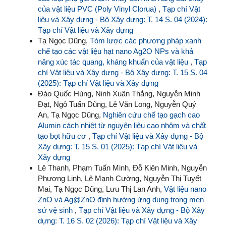
của vật liệu PVC (Poly Vinyl Clorua)
,
Tạp chí Vật
liệu và Xây dựng - Bộ Xây dựng: T. 14 S. 04 (2024):
Tạp chí Vật liệu và Xây dựng
Tạ Ngọc Dũng,
Tóm lược các phương pháp xanh
chế tạo các vật liệu hạt nano Ag2O NPs và khả
năng xúc tác quang, kháng khuẩn của vật liệu
,
Tạp
chí Vật liệu và Xây dựng - Bộ Xây dựng: T. 15 S. 04
(2025): Tạp chí Vật liệu và Xây dựng
Đào Quốc Hùng, Ninh Xuân Thắng, Nguyễn Minh
Đạt, Ngô Tuấn Dũng, Lê Văn Long, Nguyễn Quý
An, Tạ Ngọc Dũng,
Nghiên cứu chế tạo gạch cao
Alumin cách nhiệt từ nguyên liệu cao nhôm và chất
tạo bọt hữu cơ
,
Tạp chí Vật liệu và Xây dựng - Bộ
Xây dựng: T. 15 S. 01 (2025): Tạp chí Vật liệu và
Xây dựng
Lê Thanh, Phạm Tuấn Minh, Đỗ Kiên Minh, Nguyễn
Phương Linh, Lê Mạnh Cường, Nguyễn Thị Tuyết
Mai, Tạ Ngọc Dũng, Lưu Thị Lan Anh,
Vật liệu nano
ZnO và Ag@ZnO định hướng ứng dụng trong men
sứ vệ sinh
,
Tạp chí Vật liệu và Xây dựng - Bộ Xây
dựng: T. 16 S. 02 (2026): Tạp chí Vật liệu và Xây