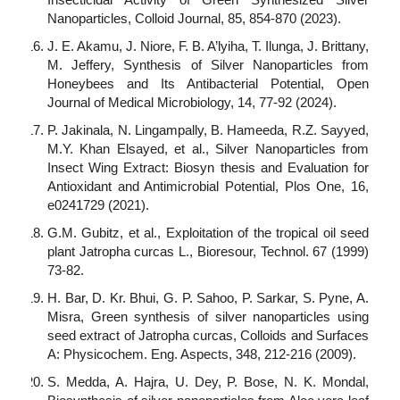
Nanoparticles, Colloid Journal, 85, 854-870 (2023).
J. E. Akamu, J. Niore, F. B. A’lyiha, T. Ilunga, J. Brittany,
M. Jeffery, Synthesis of Silver Nanoparticles from
Honeybees and Its Antibacterial Potential, Open
Journal of Medical Microbiology, 14, 77-92 (2024).
P. Jakinala, N. Lingampally, B. Hameeda, R.Z. Sayyed,
M.Y. Khan Elsayed, et al., Silver Nanoparticles from
Insect Wing Extract: Biosyn thesis and Evaluation for
Antioxidant and Antimicrobial Potential, Plos One, 16,
e0241729 (2021).
G.M. Gubitz, et al., Exploitation of the tropical oil seed
plant Jatropha curcas L., Bioresour, Technol. 67 (1999)
73-82.
H. Bar, D. Kr. Bhui, G. P. Sahoo, P. Sarkar, S. Pyne, A.
Misra, Green synthesis of silver nanoparticles using
seed extract of Jatropha curcas, Colloids and Surfaces
A: Physicochem. Eng. Aspects, 348, 212-216 (2009).
S. Medda, A. Hajra, U. Dey, P. Bose, N. K. Mondal,