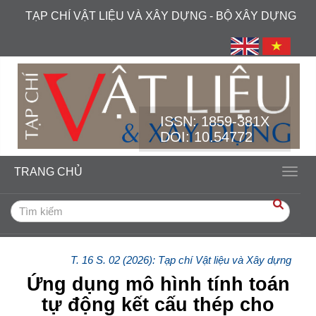
##plugins.themes.academic_free.accessible_menu.label##
TẠP CHÍ VẬT LIỆU VÀ XÂY DỰNG - BỘ XÂY DỰNG
##plugins.themes.academic_free.accessible_menu.main_navi
##plugins.themes.academic_free.accessible_menu.main_cont
##plugins.themes.academic_free.accessible_menu.sidebar##
ISSN:
1859-381X
DOI: 10.54772
TRANG CHỦ
Toggl
T. 16 S. 02 (2026): Tạp chí Vật liệu và Xây dựng
Ứng dụng mô hình tính toán
tự động kết cấu thép cho