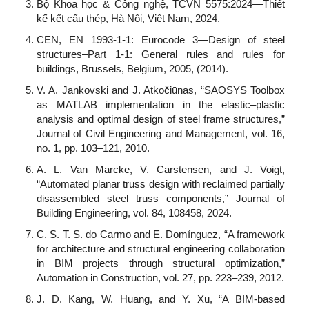
Bộ Khoa học & Công nghệ, TCVN 5575:2024—Thiết
kế kết cấu thép, Hà Nội, Việt Nam, 2024.
CEN, EN 1993-1-1: Eurocode 3—Design of steel
structures–Part 1-1: General rules and rules for
buildings, Brussels, Belgium, 2005, (2014).
V. A. Jankovski and J. Atkočiūnas, “SAOSYS Toolbox
as MATLAB implementation in the elastic–plastic
analysis and optimal design of steel frame structures,”
Journal of Civil Engineering and Management, vol. 16,
no. 1, pp. 103–121, 2010.
A. L. Van Marcke, V. Carstensen, and J. Voigt,
“Automated planar truss design with reclaimed partially
disassembled steel truss components,” Journal of
Building Engineering, vol. 84, 108458, 2024.
C. S. T. S. do Carmo and E. Domínguez, “A framework
for architecture and structural engineering collaboration
in BIM projects through structural optimization,”
Automation in Construction, vol. 27, pp. 223–239, 2012.
J. D. Kang, W. Huang, and Y. Xu, “A BIM-based