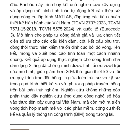
đầu. Bài báo này trình bày kết quả nghiên cứu xây dựng
và áp dụng mô hình tính toán tự động kết cấu thép sử
dụng công cụ lập trình MATLAB, đáp ứng các tiêu chuẩn
thiết kế hiện hành của Việt Nam (TCVN 2737:2023, TCVN
7571-15:2019, TCVN 5575:2024) và quốc tế (Eurocode
3). Mô hình cho phép tự động đánh giá và lựa chọn tiết
diện tối ưu cho các cấu kiện dầm, cột, kết cấu phụ trợ,
đồng thời thực hiện kiểm tra ổn định cục bộ, độ võng, liên
kết, móng và xuất báo cáo tính toán một cách nhanh
chóng. Kết quả áp dụng thực nghiệm cho công trình nhà
dân dụng 2 tầng đã chứng minh được tính tối ưu vượt trội
của mô hình, giúp giảm hơn 30% thời gian thiết kế và tối
ưu quy trình trao đổi thông tin giữa kiến trúc sư và kỹ sư
trong quá trình thiết kế so với phương pháp truyền thống
trên bài toán thử nghiệm. Nghiên cứu không những góp
phần thúc đẩy nghiên cứu ứng dụng công nghệ số hóa
vào thực tiễn xây dựng tại Việt Nam, mà còn mở ra triển
vọng tích hợp mạnh mẽ với các phần mềm, công cụ thiết
kế và quản lý thông tin công trình (BIM) trong tương lai.