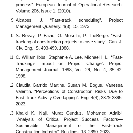
process”. European Journal of Operational Research.
Volume 206, Issue 1, (2010).
Alcabes, J. “Fast-track scheduling”. Project
Management Quarterly. 4(3), 15, 1973.
S. Revay, P. Fazio, O. Moselhi, P. ThéBerge. “Fast-
tracking of construction projects: a case study”. Can. J.
Civ. Eng. IS, 493-499, 1988.
C. William Ibbs, Stephanie A. Lee, Michael I. Li. “Fast-
Tracking’s Impact on Project Change”. Project
Management Journal. 1998, Vol. 29, No. 4, 35–42,
1998.
Claudia Garrido Martins, Susan M. Bogus, Vanessa
Valentin. “Perceptions of Construction Risks Due to
Fast-Track Activity Overlapping”. Eng. 4(4), 2879-2895,
2023.
Khalid K. Naji, Murat Gunduz, Mohamed Adalbi.
“Analysis of Critical Project Success Factors—
Sustainable Management of the Fast-Track
Construction Industry”. Buildings. 13, 2890, 2023.