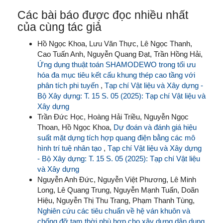
Các bài báo được đọc nhiều nhất
của cùng tác giả
Hồ Ngọc Khoa, Lưu Văn Thực, Lê Ngọc Thanh,
Cao Tuấn Anh, Nguyễn Quang Đạt, Trần Hồng Hải,
Ứng dụng thuật toán SHAMODEWO trong tối ưu
hóa đa mục tiêu kết cấu khung thép cao tầng với
phân tích phi tuyến
,
Tạp chí Vật liệu và Xây dựng -
Bộ Xây dựng: T. 15 S. 05 (2025): Tạp chí Vật liệu và
Xây dựng
Trần Đức Học, Hoàng Hải Triều, Nguyễn Ngọc
Thoan, Hồ Ngọc Khoa,
Dự đoán và đánh giá hiệu
suất mặt dựng tích hợp quang điện bằng các mô
hình trí tuệ nhân tạo
,
Tạp chí Vật liệu và Xây dựng
- Bộ Xây dựng: T. 15 S. 05 (2025): Tạp chí Vật liệu
và Xây dựng
Nguyễn Anh Đức, Nguyễn Việt Phương, Lê Minh
Long, Lê Quang Trung, Nguyễn Mạnh Tuấn, Doãn
Hiệu, Nguyễn Thị Thu Trang, Phạm Thanh Tùng,
Nghiên cứu các tiêu chuẩn về hệ ván khuôn và
chống đỡ tạm thời phù hợp cho xây dựng dân dụng