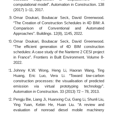
computational model”. Automation in Construction. 138
(2017) 1–11, 2017.
Omar Doukari, Boubacar Seck, David Greenwood.
“The Creation of Construction Schedules in 4D BIM: A
Comparison of Conventional and Automated
Approaches”. Buildings. 12(8), 1145, 2022.
Omar Doukari, Boubacar Seck, David Greenwood.
“The efficient generation of 4D BIM construction
schedules: A case study of the Nanterre 2 CESI project
in France”. Frontiers in Built Environment. Volume 8-
2022.
Johnny K.W. Wong, Heng Li, Haoran Wang, Ting
Huang, Eric Luo, Vera Li. “Toward low-carbon
construction processes: the visualisation of predicted
emission via virtual prototyping technology”.
Automation in Construction. 33 (2013) 72 – 78, 2013.
Pengju Bie, Liang Ji, Huanxing Cui, Gang Li, Shunli Liu,
Ying Yuan, Kebin He, Huan Liu. “A review and
evaluation of nonroad diesel mobile machinery