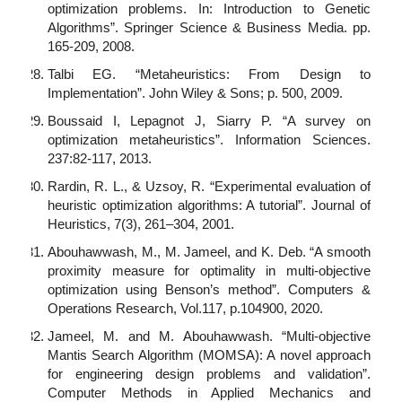
optimization problems. In: Introduction to Genetic
Algorithms”. Springer Science & Business Media. pp.
165-209, 2008.
Talbi EG. “Metaheuristics: From Design to
Implementation”. John Wiley & Sons; p. 500, 2009.
Boussaid I, Lepagnot J, Siarry P. “A survey on
optimization metaheuristics”. Information Sciences.
237:82-117, 2013.
Rardin, R. L., & Uzsoy, R. “Experimental evaluation of
heuristic optimization algorithms: A tutorial”. Journal of
Heuristics, 7(3), 261–304, 2001.
Abouhawwash, M., M. Jameel, and K. Deb. “A smooth
proximity measure for optimality in multi-objective
optimization using Benson’s method”. Computers &
Operations Research, Vol.117, p.104900, 2020.
Jameel, M. and M. Abouhawwash. “Multi-objective
Mantis Search Algorithm (MOMSA): A novel approach
for engineering design problems and validation”.
Computer Methods in Applied Mechanics and