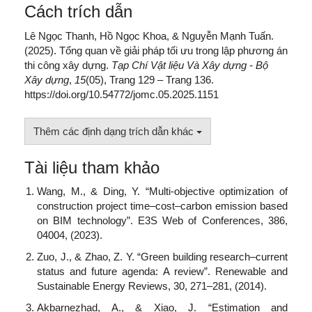
Cách trích dẫn
Lê Ngọc Thanh, Hồ Ngọc Khoa, & Nguyễn Mạnh Tuấn.
(2025). Tổng quan về giải pháp tối ưu trong lập phương án
thi công xây dựng.
Tạp Chí Vật liệu Và Xây dựng - Bộ
Xây dựng
,
15
(05), Trang 129 – Trang 136.
https://doi.org/10.54772/jomc.05.2025.1151
Thêm các định dạng trích dẫn khác
Tài liệu tham khảo
Wang, M., & Ding, Y. “Multi-objective optimization of
construction project time–cost–carbon emission based
on BIM technology”. E3S Web of Conferences, 386,
04004, (2023).
Zuo, J., & Zhao, Z. Y. “Green building research–current
status and future agenda: A review”. Renewable and
Sustainable Energy Reviews, 30, 271–281, (2014).
Akbarnezhad, A., & Xiao, J. “Estimation and