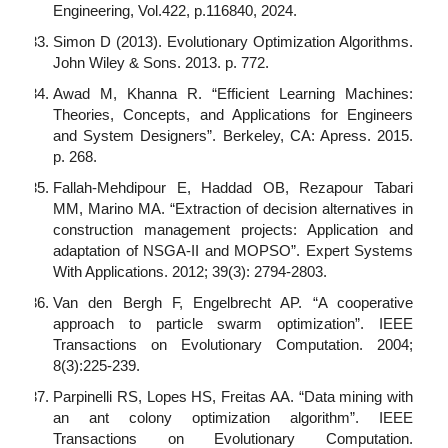
Engineering, Vol.422, p.116840, 2024.
Simon D (2013). Evolutionary Optimization Algorithms.
John Wiley & Sons. 2013. p. 772.
Awad M, Khanna R. “Efficient Learning Machines:
Theories, Concepts, and Applications for Engineers
and System Designers”. Berkeley, CA: Apress. 2015.
p. 268.
Fallah-Mehdipour E, Haddad OB, Rezapour Tabari
MM, Marino MA. “Extraction of decision alternatives in
construction management projects: Application and
adaptation of NSGA-II and MOPSO”. Expert Systems
With Applications. 2012; 39(3): 2794-2803.
Van den Bergh F, Engelbrecht AP. “A cooperative
approach to particle swarm optimization”. IEEE
Transactions on Evolutionary Computation. 2004;
8(3):225-239.
Parpinelli RS, Lopes HS, Freitas AA. “Data mining with
an ant colony optimization algorithm”. IEEE
Transactions on Evolutionary Computation.