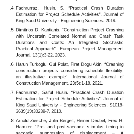
Fachrurrazi, Husin, S. “Practical Crash Duration
Estimation for Project Schedule Activities”. Journal of
King Saud University - Engineering Sciences. 2019.
Dimitrios D. Kantianis. “Construction Project Crashing
with Uncertain Correlated Normal and Crash Task
Durations and Costs: An Integrated Stochastic
Practical Approach”. European Project Management
Journal. 13(1):3-22, 2023.
Harun Turkoglu, Gul Polat, Firat Dogu Akin. “Crashing
construction projects considering schedule flexibility:
an illustrative example”. International Journal of
Construction Management. 23(5):1-18, 2021.
Fachrurrazi, Saiful Husin. “Practical Crash Duration
Estimation for Project Schedule Activities”. Journal of
King Saud University - Engineering Sciences. S1018-
3639(19)30238-7, 2019.
Arnold Ziesche, Julia Bergelt, Heiner Deubel, Fred H.
Hamker. “Pre- and post-saccadic stimulus timing in
saccadic suppression of displacement – A