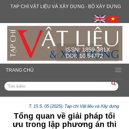
##plugins.themes.academic_free.accessible_menu.label##
TẠP CHÍ VẬT LIỆU VÀ XÂY DỰNG - BỘ XÂY DỰNG
##plugins.themes.academic_free.accessible_menu.main_navi
##plugins.themes.academic_free.accessible_menu.main_cont
##plugins.themes.academic_free.accessible_menu.sidebar##
ISSN:
1859-381X
DOI: 10.54772
TRANG CHỦ
Toggl
T. 15 S. 05 (2025): Tạp chí Vật liệu và Xây dựng
Tổng quan về giải pháp tối
ưu trong lập phương án thi