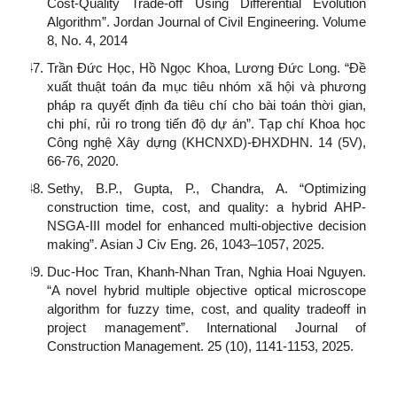
Cost-Quality Trade-off Using Differential Evolution
Algorithm”. Jordan Journal of Civil Engineering. Volume
8, No. 4, 2014
Trần Đức Học, Hồ Ngọc Khoa, Lương Đức Long. “Đề
xuất thuật toán đa mục tiêu nhóm xã hội và phương
pháp ra quyết định đa tiêu chí cho bài toán thời gian,
chi phí, rủi ro trong tiến độ dự án”. Tạp chí Khoa học
Công nghệ Xây dựng (KHCNXD)-ĐHXDHN. 14 (5V),
66-76, 2020.
Sethy, B.P., Gupta, P., Chandra, A. “Optimizing
construction time, cost, and quality: a hybrid AHP-
NSGA-III model for enhanced multi-objective decision
making”. Asian J Civ Eng. 26, 1043–1057, 2025.
Duc-Hoc Tran, Khanh-Nhan Tran, Nghia Hoai Nguyen.
“A novel hybrid multiple objective optical microscope
algorithm for fuzzy time, cost, and quality tradeoff in
project management”. International Journal of
Construction Management. 25 (10), 1141-1153, 2025.