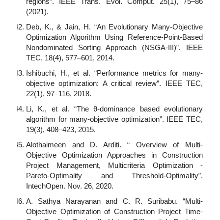
regions”. IEEE Trans. Evol. Comput. 25(1), 75–86
(2021).
Deb, K., & Jain, H. “An Evolutionary Many-Objective
Optimization Algorithm Using Reference-Point-Based
Nondominated Sorting Approach (NSGA-III)”. IEEE
TEC, 18(4), 577–601, 2014.
Ishibuchi, H., et al. “Performance metrics for many-
objective optimization: A critical review”. IEEE TEC,
22(1), 97–116, 2018.
Li, K., et al. “The θ-dominance based evolutionary
algorithm for many-objective optimization”. IEEE TEC,
19(3), 408–423, 2015.
Alothaimeen and D. Arditi. “ Overview of Multi-
Objective Optimization Approaches in Construction
Project Management, Multicriteria Optimization -
Pareto-Optimality and Threshold-Optimality”.
IntechOpen. Nov. 26, 2020.
A. Sathya Narayanan and C. R. Suribabu. “Multi-
Objective Optimization of Construction Project Time-