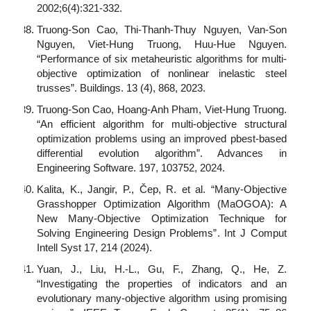
2002;6(4):321-332.
Truong-Son Cao, Thi-Thanh-Thuy Nguyen, Van-Son
Nguyen, Viet-Hung Truong, Huu-Hue Nguyen.
“Performance of six metaheuristic algorithms for multi-
objective optimization of nonlinear inelastic steel
trusses”. Buildings. 13 (4), 868, 2023.
Truong-Son Cao, Hoang-Anh Pham, Viet-Hung Truong.
“An efficient algorithm for multi-objective structural
optimization problems using an improved pbest-based
differential evolution algorithm”. Advances in
Engineering Software. 197, 103752, 2024.
Kalita, K., Jangir, P., Čep, R. et al. “Many-Objective
Grasshopper Optimization Algorithm (MaOGOA): A
New Many-Objective Optimization Technique for
Solving Engineering Design Problems”. Int J Comput
Intell Syst 17, 214 (2024).
Yuan, J., Liu, H.-L., Gu, F., Zhang, Q., He, Z.
“Investigating the properties of indicators and an
evolutionary many-objective algorithm using promising