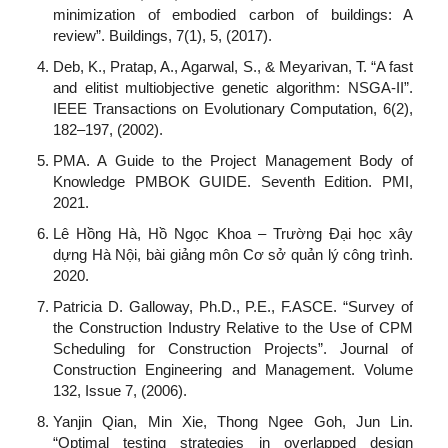
minimization of embodied carbon of buildings: A
review”. Buildings, 7(1), 5, (2017).
Deb, K., Pratap, A., Agarwal, S., & Meyarivan, T. “A fast
and elitist multiobjective genetic algorithm: NSGA-II”.
IEEE Transactions on Evolutionary Computation, 6(2),
182–197, (2002).
PMA. A Guide to the Project Management Body of
Knowledge PMBOK GUIDE. Seventh Edition. PMI,
2021.
Lê Hồng Hà, Hồ Ngọc Khoa – Trường Đại học xây
dựng Hà Nội, bài giảng môn Cơ sở quản lý công trình.
2020.
Patricia D. Galloway, Ph.D., P.E., F.ASCE. “Survey of
the Construction Industry Relative to the Use of CPM
Scheduling for Construction Projects”. Journal of
Construction Engineering and Management. Volume
132, Issue 7, (2006).
Yanjin Qian, Min Xie, Thong Ngee Goh, Jun Lin.
“Optimal testing strategies in overlapped design