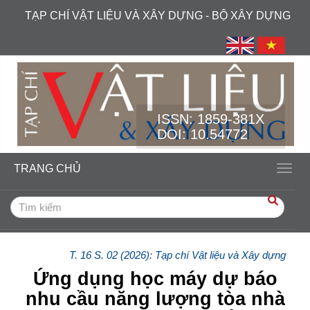
##plugins.themes.academic_free.accessible_menu.label##
TẠP CHÍ VẬT LIỆU VÀ XÂY DỰNG - BỘ XÂY DỰNG
##plugins.themes.academic_free.accessible_menu.main_navi
##plugins.themes.academic_free.accessible_menu.main_cont
##plugins.themes.academic_free.accessible_menu.sidebar##
ISSN:
1859-381X
DOI: 10.54772
TRANG CHỦ
Toggl
T. 16 S. 02 (2026): Tạp chí Vật liệu và Xây dựng
Ứng dụng học máy dự báo
nhu cầu năng lượng tòa nhà