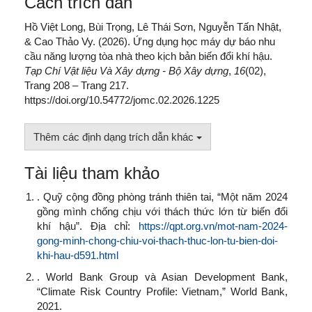
Cách trích dẫn
Hồ Việt Long, Bùi Trọng, Lê Thái Sơn, Nguyễn Tấn Nhật,
& Cao Thảo Vy. (2026). Ứng dụng học máy dự báo nhu
cầu năng lượng tòa nhà theo kịch bản biến đổi khí hậu.
Tạp Chí Vật liệu Và Xây dựng - Bộ Xây dựng
,
16
(02),
Trang 208 – Trang 217.
https://doi.org/10.54772/jomc.02.2026.1225
Thêm các định dạng trích dẫn khác
Tài liệu tham khảo
. Quỹ cộng đồng phòng tránh thiên tai, “Một năm 2024
gồng mình chống chịu với thách thức lớn từ biến đổi
khí hậu”. Địa chỉ:
https://qpt.org.vn/mot-nam-2024-
gong-minh-chong-chiu-voi-thach-thuc-lon-tu-bien-doi-
khi-hau-d591.html
. World Bank Group và Asian Development Bank,
“Climate Risk Country Profile: Vietnam,” World Bank,
2021.