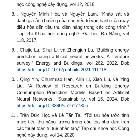
học công nghệ xây dựng, vol 12, 2018.
. Nguyễn Minh Hòa và Nguyễn Lam, “Khảo sát và
đánh giá ảnh hưởng của các yếu tố vận hành của máy
điều hòa đến tiêu thụ điện năng trong các công trình,”
Tạp chí Khoa học công nghệ, Đại học Đà Nẵng, vol
118, 2017.
. Chujie Lu, Sihui Li, và Zhengjun Lu, “Building energy
prediction using artificial neural networks: A literature
survey,” Energy and Buildings, vol 262, 2022. Doi:
https://doi.org/10.1016/j.enbuild.2021.111718
. Qing Yin, Chunmiao Han, Ailin Li, Xiao Liu, và Ying
Liu, “A Review of Research on Building Energy
Consumption Prediction Models Based on Artificial
Neural Networks,” Sustainability, vol 16, 2024. Doi:
https://doi.org/10.3390/su16177805
. Trần Đức Học và Lê Tấn Tài, “Tối ưu hóa ước tính
mức tiêu thụ năng lượng trong các tòa nhà dựa trên
các thuật toán trí tuệ nhân tạo,” Tạp chí Khoa học Công
nghệ xây dựng, vol 14, 2020.