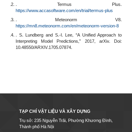
. Termus Plus.
https://www.accasoftware.com/en/trial/termus-plus
. Meteonorm V8.
https://mn8.meteonorm.com/en/meteonorm-version-8
. S. Lundberg and S.-I. Lee, “A Unified Approach to
Interpreting Model Predictions,” 2017, arXiv. Doi:
10.48550/ARXIV.1705.07874.
TẠP CHÍ VẬT LIỆU VÀ XÂY DỰNG
Trụ sở: 235 Nguyễn Trãi, Phường Khương Đình,
Thành phố Hà Nội