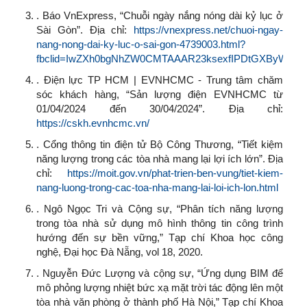
. Báo VnExpress, “Chuỗi ngày nắng nóng dài kỷ lục ở
Sài Gòn”. Địa chỉ:
https://vnexpress.net/chuoi-ngay-
nang-nong-dai-ky-luc-o-sai-gon-4739003.html?
fbclid=IwZXh0bgNhZW0CMTAAAR23ksexfIPDtGXByW8ebJ
. Điện lực TP HCM | EVNHCMC - Trung tâm chăm
sóc khách hàng, “Sản lượng điện EVNHCMC từ
01/04/2024 đến 30/04/2024”. Địa chỉ:
https://cskh.evnhcmc.vn/
. Cổng thông tin điện tử Bộ Công Thương, “Tiết kiệm
năng lượng trong các tòa nhà mang lại lợi ích lớn”. Địa
chỉ:
https://moit.gov.vn/phat-trien-ben-vung/tiet-kiem-
nang-luong-trong-cac-toa-nha-mang-lai-loi-ich-lon.html
. Ngô Ngọc Tri và Cộng sự, “Phân tích năng lượng
trong tòa nhà sử dụng mô hình thông tin công trình
hướng đến sự bền vững,” Tạp chí Khoa học công
nghệ, Đại học Đà Nẵng, vol 18, 2020.
. Nguyễn Đức Lượng và cộng sự, “Ứng dụng BIM để
mô phỏng lượng nhiệt bức xạ mặt trời tác động lên một
tòa nhà văn phòng ở thành phố Hà Nội,” Tạp chí Khoa