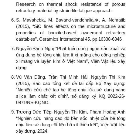
Research on thermal shock resistance of porous
refractory material by strain-life fatigue approach.
S. Mavahebia, M. Bavand-vandchalia,∗, A. Nematib
(2019), “SiC fines effects on the microstructure and
properties of bauxite-based lowcement refractory
castables”, Ceramics International 45, pp 16338-6346
Nguyễn Đình Nghị “Phát triển công nghệ sản xuất và
ứng dụng bê tông chịu lửa ít xi măng cho công nghiệp
xi măng và luyện kim ở Việt Nam”, Viện Vật liệu xây
dựng
Vũ Văn Dũng, Trần Thị Minh Hải, Nguyễn Thị Kim
(2019), Báo cáo tổng kết đề tài cấp Bộ Xây dựng:
“Nghiên cứu chế tạo bê tông chịu lửa sử dụng nano
silica làm chất kết dính”, số đăng ký KQ 2022-26-
0971/NS-KQNC.
Trương Đức Tiệp, Nguyễn Thị Kim, Phạm Hoàng Anh
“Nghiên cứu nâng cao độ bền sốc nhiệt của bê tông
chịu lửa sử dụng cốt liệu bô xít thiêu kết”, Viện Vật liệu
xây dựng, 2024