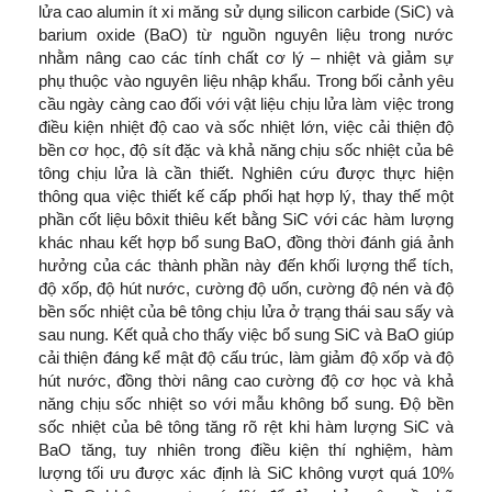
lửa cao alumin ít xi măng sử dụng silicon carbide (SiC) và
barium oxide (BaO) từ nguồn nguyên liệu trong nước
nhằm nâng cao các tính chất cơ lý – nhiệt và giảm sự
phụ thuộc vào nguyên liệu nhập khẩu. Trong bối cảnh yêu
cầu ngày càng cao đối với vật liệu chịu lửa làm việc trong
điều kiện nhiệt độ cao và sốc nhiệt lớn, việc cải thiện độ
bền cơ học, độ sít đặc và khả năng chịu sốc nhiệt của bê
tông chịu lửa là cần thiết. Nghiên cứu được thực hiện
thông qua việc thiết kế cấp phối hạt hợp lý, thay thế một
phần cốt liệu bôxit thiêu kết bằng SiC với các hàm lượng
khác nhau kết hợp bổ sung BaO, đồng thời đánh giá ảnh
hưởng của các thành phần này đến khối lượng thể tích,
độ xốp, độ hút nước, cường độ uốn, cường độ nén và độ
bền sốc nhiệt của bê tông chịu lửa ở trạng thái sau sấy và
sau nung. Kết quả cho thấy việc bổ sung SiC và BaO giúp
cải thiện đáng kể mật độ cấu trúc, làm giảm độ xốp và độ
hút nước, đồng thời nâng cao cường độ cơ học và khả
năng chịu sốc nhiệt so với mẫu không bổ sung. Độ bền
sốc nhiệt của bê tông tăng rõ rệt khi hàm lượng SiC và
BaO tăng, tuy nhiên trong điều kiện thí nghiệm, hàm
lượng tối ưu được xác định là SiC không vượt quá 10%