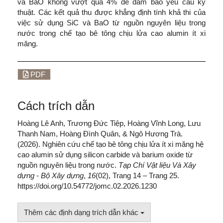
và BaO không vượt quá 4% để đảm bảo yêu cầu kỹ
thuật. Các kết quả thu được khẳng định tính khả thi của
việc sử dụng SiC và BaO từ nguồn nguyên liệu trong
nước trong chế tạo bê tông chịu lửa cao alumin ít xi
măng.
PDF
Cách trích dẫn
Hoàng Lê Anh, Trương Đức Tiệp, Hoàng Vĩnh Long, Lưu
Thanh Nam, Hoàng Đình Quân, & Ngô Hương Trà.
(2026). Nghiên cứu chế tạo bê tông chịu lửa ít xi măng hệ
cao alumin sử dụng silicon carbide và barium oxide từ
nguồn nguyên liệu trong nước.
Tạp Chí Vật liệu Và Xây
dựng - Bộ Xây dựng
,
16
(02), Trang 14 – Trang 25.
https://doi.org/10.54772/jomc.02.2026.1230
Thêm các định dạng trích dẫn khác