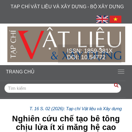
##plugins.themes.academic_free.accessible_menu.label##
TẠP CHÍ VẬT LIỆU VÀ XÂY DỰNG - BỘ XÂY DỰNG
##plugins.themes.academic_free.accessible_menu.main_navi
##plugins.themes.academic_free.accessible_menu.main_cont
##plugins.themes.academic_free.accessible_menu.sidebar##
ISSN:
1859-381X
DOI: 10.54772
TRANG CHỦ
Toggl
T. 16 S. 02 (2026): Tạp chí Vật liệu và Xây dựng
Nghiên cứu chế tạo bê tông
chịu lửa ít xi măng hệ cao