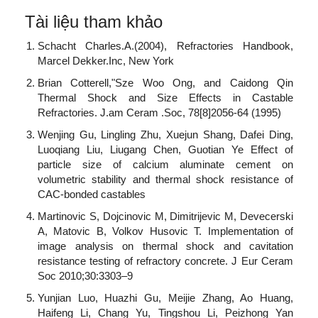
Tài liệu tham khảo
Schacht Charles.A.(2004), Refractories Handbook,
Marcel Dekker.Inc, New York
Brian Cotterell,"Sze Woo Ong, and Caidong Qin
Thermal Shock and Size Effects in Castable
Refractories. J.am Ceram .Soc, 78[8]2056-64 (1995)
Wenjing Gu, Lingling Zhu, Xuejun Shang, Dafei Ding,
Luoqiang Liu, Liugang Chen, Guotian Ye Effect of
particle size of calcium aluminate cement on
volumetric stability and thermal shock resistance of
CAC-bonded castables
Martinovic S, Dojcinovic M, Dimitrijevic M, Devecerski
A, Matovic B, Volkov Husovic T. Implementation of
image analysis on thermal shock and cavitation
resistance testing of refractory concrete. J Eur Ceram
Soc 2010;30:3303–9
Yunjian Luo, Huazhi Gu, Meijie Zhang, Ao Huang,
Haifeng Li, Chang Yu, Tingshou Li, Peizhong Yan