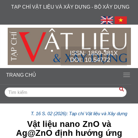
##plugins.themes.academic_free.accessible_menu.label##
TẠP CHÍ VẬT LIỆU VÀ XÂY DỰNG - BỘ XÂY DỰNG
##plugins.themes.academic_free.accessible_menu.main_navi
##plugins.themes.academic_free.accessible_menu.main_cont
##plugins.themes.academic_free.accessible_menu.sidebar##
ISSN:
1859-381X
DOI: 10.54772
TRANG CHỦ
Toggl
T. 16 S. 02 (2026): Tạp chí Vật liệu và Xây dựng
Vật liệu nano ZnO và
Ag@ZnO định hướng ứng