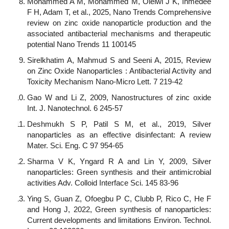
Mohammed A M, Mohammed M, Oleiwi J K, Ihmedee
F H, Adam T, et al., 2025, Nano Trends Comprehensive
review on zinc oxide nanoparticle production and the
associated antibacterial mechanisms and therapeutic
potential Nano Trends 11 100145
Sirelkhatim A, Mahmud S and Seeni A, 2015, Review
on Zinc Oxide Nanoparticles : Antibacterial Activity and
Toxicity Mechanism Nano-Micro Lett. 7 219-42
Gao W and Li Z, 2009, Nanostructures of zinc oxide
Int. J. Nanotechnol. 6 245-57
Deshmukh S P, Patil S M, et al., 2019, Silver
nanoparticles as an effective disinfectant: A review
Mater. Sci. Eng. C 97 954-65
Sharma V K, Yngard R A and Lin Y, 2009, Silver
nanoparticles: Green synthesis and their antimicrobial
activities Adv. Colloid Interface Sci. 145 83-96
Ying S, Guan Z, Ofoegbu P C, Clubb P, Rico C, He F
and Hong J, 2022, Green synthesis of nanoparticles:
Current developments and limitations Environ. Technol.