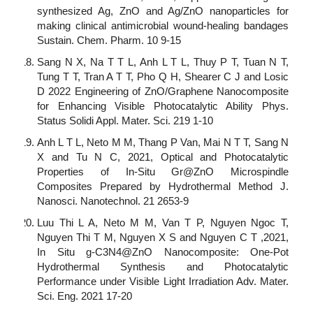
synthesized Ag, ZnO and Ag/ZnO nanoparticles for
making clinical antimicrobial wound-healing bandages
Sustain. Chem. Pharm. 10 9-15
Sang N X, Na T T L, Anh L T L, Thuy P T, Tuan N T,
Tung T T, Tran A T T, Pho Q H, Shearer C J and Losic
D 2022 Engineering of ZnO/Graphene Nanocomposite
for Enhancing Visible Photocatalytic Ability Phys.
Status Solidi Appl. Mater. Sci. 219 1-10
Anh L T L, Neto M M, Thang P Van, Mai N T T, Sang N
X and Tu N C, 2021, Optical and Photocatalytic
Properties of In-Situ Gr@ZnO Microspindle
Composites Prepared by Hydrothermal Method J.
Nanosci. Nanotechnol. 21 2653-9
Luu Thi L A, Neto M M, Van T P, Nguyen Ngoc T,
Nguyen Thi T M, Nguyen X S and Nguyen C T ,2021,
In Situ g-C3N4@ZnO Nanocomposite: One-Pot
Hydrothermal Synthesis and Photocatalytic
Performance under Visible Light Irradiation Adv. Mater.
Sci. Eng. 2021 17-20