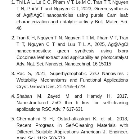
Thi L A L, Le C C, Pham V T, Le M C, Tran T T, Nguyen
T N, Phi V T and Nguyen C T, 2023, Green synthesis
of Ag@AgCl nanoparticles using purple Cam leaf:
characterization and catalytic activity Bull. Mater. Sci.
46
Tran K H, Nguyen T N, Nguyen T T M, Pham V T, Tran
T T, Nguyen C T and Luu T L A, 2025, Ag@AgCl
nanocomposites: green synthesis using Ixora
Coccinea leaf extract and applicability as photocatalyst
Adv. Nat. Sci. Nanosci. Nanotechnol. 16 15015
Rac S, 2021, Superhydrophobic ZnO Nanowires :
Wettability Mechanisms and Functional Applications
Cryst. Growth Des. 21 4765-4779
Shaban M, Zayed M and Hamdy H, 2017,
Nanostructured ZnO thin fi lms for self-cleaning
applications RSC Adv. 7 617-631
Chermahini S H, Ostad-ali-askari K, et al., 2018,
Recent Progress in Self-Cleaning Materials with
Different Suitable Applications American J. Engineer.
Appl. Sci. 11(2) 560-573