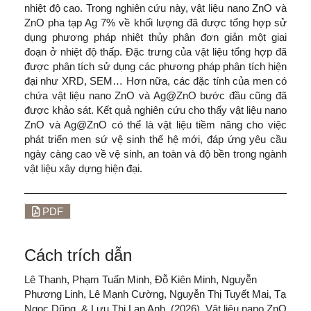
nhiệt độ cao. Trong nghiên cứu này, vật liệu nano ZnO và
ZnO pha tạp Ag 7% về khối lượng đã được tổng hợp sử
dụng phương pháp nhiệt thủy phân đơn giản một giai
đoạn ở nhiệt độ thấp. Đặc trưng của vật liệu tổng hợp đã
được phân tích sử dụng các phương pháp phân tích hiện
đại như XRD, SEM… Hơn nữa, các đặc tính của men có
chứa vật liệu nano ZnO và Ag@ZnO bước đầu cũng đã
được khảo sát. Kết quả nghiên cứu cho thấy vật liệu nano
ZnO và Ag@ZnO có thể là vật liệu tiềm năng cho việc
phát triển men sứ vệ sinh thế hệ mới, đáp ứng yêu cầu
ngày càng cao về vệ sinh, an toàn và độ bền trong ngành
vật liệu xây dựng hiện đại.
PDF
Cách trích dẫn
Lê Thanh, Phạm Tuấn Minh, Đỗ Kiên Minh, Nguyễn
Phương Linh, Lê Mạnh Cường, Nguyễn Thị Tuyết Mai, Tạ
Ngọc Dũng, & Lưu Thị Lan Anh. (2026). Vật liệu nano ZnO