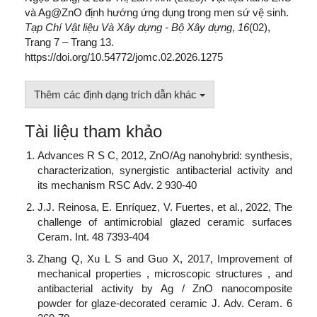
và Ag@ZnO định hướng ứng dụng trong men sứ vệ sinh.
Tạp Chí Vật liệu Và Xây dựng - Bộ Xây dựng
,
16
(02),
Trang 7 – Trang 13.
https://doi.org/10.54772/jomc.02.2026.1275
Thêm các định dạng trích dẫn khác
Tài liệu tham khảo
Advances R S C, 2012, ZnO/Ag nanohybrid: synthesis,
characterization, synergistic antibacterial activity and
its mechanism RSC Adv. 2 930-40
J.J. Reinosa, E. Enríquez, V. Fuertes, et al., 2022, The
challenge of antimicrobial glazed ceramic surfaces
Ceram. Int. 48 7393-404
Zhang Q, Xu L S and Guo X, 2017, Improvement of
mechanical properties , microscopic structures , and
antibacterial activity by Ag / ZnO nanocomposite
powder for glaze-decorated ceramic J. Adv. Ceram. 6