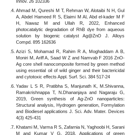
Innov. 26 102336
Ahmad M, Qureshi M T, Rehman W, Alotaibi N H, Gul
A, Abdel Hameed R S, Elaimi M Al, Abd el-kader M F
H, Nawaz M and Ullah R, 2022, Enhanced
photocatalytic degradation of RhB dye from aqueous
solution by biogenic catalyst Ag@ZnO J. Alloys
Compd. 895 162636
Azizi S, Mohamad R, Rahim R A, Moghaddam A B,
Moniri M, Ariff A, Saad W Z and Namvab F 2016 ZnO-
Ag core shell nanocomposite formed by green method
using essential oil of wild ginger and their bactericidal
and cytotoxic effects Appl. Surf. Sci. 384 517-24
Yadav L S R, Pratibha S, Manjunath K, M.Shivanna,
Ramakrishnappa T, N.Dhananjaya and Nagaraju G,
2019, Green synthesis of Ag-ZnO nanoparticles:
Structural analysis, Hydrogen generation, Formylation
and Biodiesel applications J. Sci. Adv. Mater. Devices
4(3) 425-431
Khatami M, Varma R S, Zafarnia N, Yaghoobi H, Sarani
M and Kumar V G, 2018, Applications of green