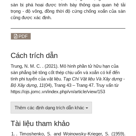
sàn bị phá hoại được trình bày thông qua quan hệ tải
trọng - độ võng, đồng thời độ cứng chống xoắn của sàn
cũng được xác định.
PDF
Cách trích dẫn
Trung, N. M. C. . (2021). Mô hình phần tử hữu hạn của
sàn phẳng bê tông cốt thép chịu uốn và xoắn có kể đến
tính phi tuyến của vật liệu.
Tạp Chí Vật liệu Và Xây dựng -
Bộ Xây dựng
,
11
(04), Trang 43 – Trang 47. Truy vấn từ
https://ojs.jomc.vn/index.php/vn/article/view/153
Thêm các định dạng trích dẫn khác
Tài liệu tham khảo
. Timoshenko, S. and Woinowsky-Krieger, S. (1959).