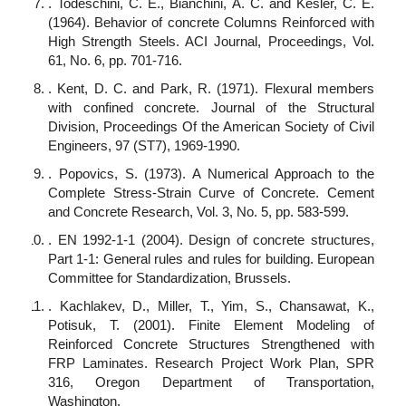
. Todeschini, C. E., Bianchini, A. C. and Kesler, C. E.
(1964). Behavior of concrete Columns Reinforced with
High Strength Steels. ACI Journal, Proceedings, Vol.
61, No. 6, pp. 701-716.
. Kent, D. C. and Park, R. (1971). Flexural members
with confined concrete. Journal of the Structural
Division, Proceedings Of the American Society of Civil
Engineers, 97 (ST7), 1969-1990.
. Popovics, S. (1973). A Numerical Approach to the
Complete Stress-Strain Curve of Concrete. Cement
and Concrete Research, Vol. 3, No. 5, pp. 583-599.
. EN 1992-1-1 (2004). Design of concrete structures,
Part 1-1: General rules and rules for building. European
Committee for Standardization, Brussels.
. Kachlakev, D., Miller, T., Yim, S., Chansawat, K.,
Potisuk, T. (2001). Finite Element Modeling of
Reinforced Concrete Structures Strengthened with
FRP Laminates. Research Project Work Plan, SPR
316, Oregon Department of Transportation,
Washington.