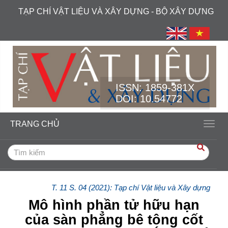
##plugins.themes.academic_free.accessible_menu.label##
TẠP CHÍ VẬT LIỆU VÀ XÂY DỰNG - BỘ XÂY DỰNG
##plugins.themes.academic_free.accessible_menu.main_navi
##plugins.themes.academic_free.accessible_menu.main_cont
##plugins.themes.academic_free.accessible_menu.sidebar##
ISSN:
1859-381X
DOI: 10.54772
TRANG CHỦ
Toggl
T. 11 S. 04 (2021): Tạp chí Vật liệu và Xây dựng
Mô hình phần tử hữu hạn
của sàn phẳng bê tông cốt