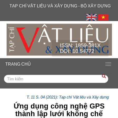
##plugins.themes.academic_free.accessible_menu.label##
TẠP CHÍ VẬT LIỆU VÀ XÂY DỰNG - BỘ XÂY DỰNG
##plugins.themes.academic_free.accessible_menu.main_navi
##plugins.themes.academic_free.accessible_menu.main_cont
##plugins.themes.academic_free.accessible_menu.sidebar##
ISSN:
1859-381X
DOI: 10.54772
TRANG CHỦ
Toggl
T. 11 S. 04 (2021): Tạp chí Vật liệu và Xây dựng
Ứng dụng công nghệ GPS
thành lập lưới khống chế