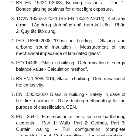
BS EN 15434-1:2023, Bonding sealants – Part 1:
Bonded glazing sealants for direct light exposure.
TCVN 13962-2:2024 (BS EN 13022-2:2014), Kính xây
dựng – Lắp dựng kính bằng chất trám kết cấu – Phần
2: Quy tắc lắp dựng.
ISO 16940:2008 “Glass in building - Glazing and
airborne sound insulation - Measurement of the
mechanical impedance of laminated glass”.
ISO 14438, “Glass in building - Determination of energy
balance value - Calculation method”.
BS EN 12898:2019, Glass in building - Determination of
the emissivity.
EN 15998:2020 Glass in building - Safety in case of
fire, fire resistance - Glass testing methodology for the
purpose of classification, CEN.
EN 1364-1, Fire resistance tests for non-loadbearing
elements – Part 1: Walls, Part 2: Ceilings, Part 3:
Curtain walling – Full configuration (complete
assembly), Part 4: Curtain walling – Part configuration.