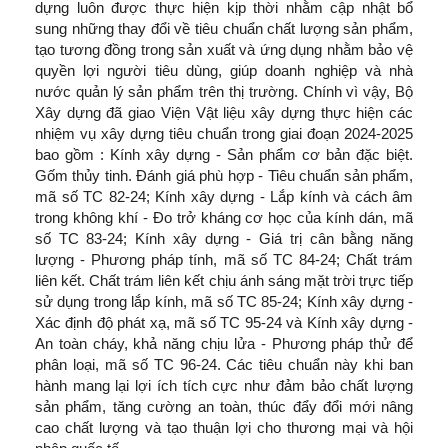
dựng luôn được thực hiện kịp thời nhằm cập nhật bổ
sung những thay đổi về tiêu chuẩn chất lượng sản phẩm,
tạo tương đồng trong sản xuất và ứng dụng nhằm bảo vệ
quyền lợi người tiêu dùng, giúp doanh nghiệp và nhà
nước quản lý sản phẩm trên thị trường. Chính vì vậy, Bộ
Xây dựng đã giao Viện Vật liệu xây dựng thực hiện các
nhiệm vụ xây dựng tiêu chuẩn trong giai đoạn 2024-2025
bao gồm : Kính xây dựng - Sản phẩm cơ bản đặc biệt.
Gốm thủy tinh. Đánh giá phù hợp - Tiêu chuẩn sản phẩm,
mã số TC 82-24; Kính xây dựng - Lắp kính và cách âm
trong không khí - Đo trở kháng cơ học của kính dán, mã
số TC 83-24; Kính xây dựng - Giá trị cân bằng năng
lượng - Phương pháp tính, mã số TC 84-24; Chất trám
liên kết. Chất trám liên kết chịu ánh sáng mặt trời trực tiếp
sử dụng trong lắp kính, mã số TC 85-24; Kính xây dựng -
Xác định độ phát xạ, mã số TC 95-24 và Kính xây dựng -
An toàn cháy, khả năng chịu lửa - Phương pháp thử để
phân loại, mã số TC 96-24. Các tiêu chuẩn này khi ban
hành mang lại lợi ích tích cực như đảm bảo chất lượng
sản phẩm, tăng cường an toàn, thúc đẩy đổi mới nâng
cao chất lượng và tạo thuận lợi cho thương mại và hội