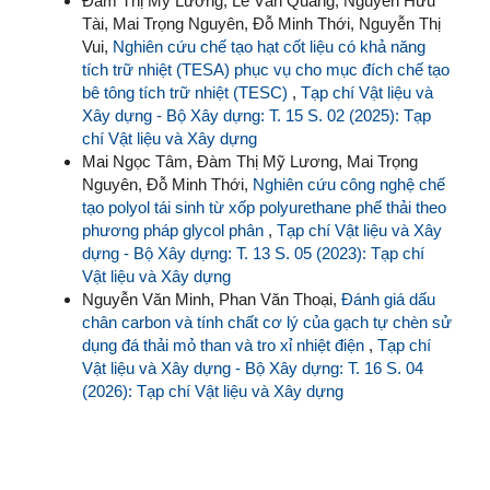
Đàm Thị Mỹ Lương, Lê Văn Quang, Nguyễn Hữu
Tài, Mai Trọng Nguyên, Đỗ Minh Thới, Nguyễn Thị
Vui,
Nghiên cứu chế tạo hạt cốt liệu có khả năng
tích trữ nhiệt (TESA) phục vụ cho mục đích chế tạo
bê tông tích trữ nhiệt (TESC)
,
Tạp chí Vật liệu và
Xây dựng - Bộ Xây dựng: T. 15 S. 02 (2025): Tạp
chí Vật liệu và Xây dựng
Mai Ngọc Tâm, Đàm Thị Mỹ Lương, Mai Trọng
Nguyên, Đỗ Minh Thới,
Nghiên cứu công nghệ chế
tạo polyol tái sinh từ xốp polyurethane phế thải theo
phương pháp glycol phân
,
Tạp chí Vật liệu và Xây
dựng - Bộ Xây dựng: T. 13 S. 05 (2023): Tạp chí
Vật liệu và Xây dựng
Nguyễn Văn Minh, Phan Văn Thoại,
Đánh giá dấu
chân carbon và tính chất cơ lý của gạch tự chèn sử
dụng đá thải mỏ than và tro xỉ nhiệt điện
,
Tạp chí
Vật liệu và Xây dựng - Bộ Xây dựng: T. 16 S. 04
(2026): Tạp chí Vật liệu và Xây dựng