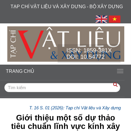
##plugins.themes.academic_free.accessible_menu.label##
TẠP CHÍ VẬT LIỆU VÀ XÂY DỰNG - BỘ XÂY DỰNG
##plugins.themes.academic_free.accessible_menu.main_navi
##plugins.themes.academic_free.accessible_menu.main_cont
##plugins.themes.academic_free.accessible_menu.sidebar##
ISSN:
1859-381X
DOI: 10.54772
TRANG CHỦ
Toggl
T. 16 S. 01 (2026): Tạp chí Vật liệu và Xây dựng
Giới thiệu một số dự thảo
tiêu chuẩn lĩnh vực kính xây