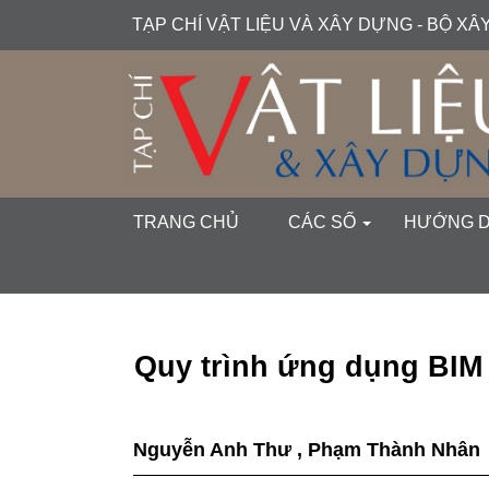
##plugins.themes.academic_free.accessible_menu.label##
TẠP CHÍ VẬT LIỆU VÀ XÂY DỰNG - BỘ X
##plugins.themes.academic_free.accessible_menu.main_navi
##plugins.themes.academic_free.accessible_menu.main_cont
##plugins.themes.academic_free.accessible_menu.sidebar##
TRANG CHỦ
CÁC SỐ
HƯỚNG 
Quy trình ứng dụng BIM 
Nguyễn Anh Thư
,
Phạm Thành Nhân