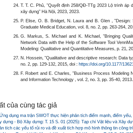
T. T. C. Phủ, "Quyết định 258/QĐ-TTg 2023 Lộ trình áp d
xây dựng" Hà Nội, 2023, 2023.
P. Elise, O. B. Bridget, N. Laura and B. Glen , "Design: 
Graduate Medical Education, vol. 8, no. 2, pp. 263-264, 2
G. Markus, S. Michael and K. Michael, "Bringing Qualit
Network Data with the Help of the Software Tool VennM
Modeling: Qualitative and Quantitative Measures, p. 21, 2
N. Hossein, "Qualitative and descriptive research: Data t
no. 2, pp. 129-132, 2015, doi :
https://doi.org/10.1177/13
F. Robert and E. Charles, "Business Process Modeling N
and Information Technology , vol. 2, no. 3, pp. 35-40, 2013.
t của cùng tác giả
Ứng dụng ma trận SWOT thực hiện phân tích điểm mạnh, điểm yếu, 
ây dựng - Bộ Xây dựng: T. 15 S. 01 (2025): Tạp chí Vật liệu và Xây d
n tích các yếu tố rủi ro và đề xuất tích hợp mô hình thông tin công tr