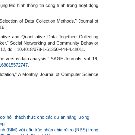
ụng Mô hình thông tin công trình trong hoạt động
Selection of Data Collection Methods," Journal of
016
ative and Quantitative Data Together: Collecting
aker," Social Networking and Community Behavior
012, doi : 10.4018/978-1-61350-444-4.ch011.
ype versus data analysis," SAGE Journals, vol. 19,
62168815572747
.
otation," A Monthly Journal of Computer Science
cơ hội, thách thức cho các dự án năng lượng
ựng
ình (BIM) với cấu trúc phân chia rủi ro (RBS) trong