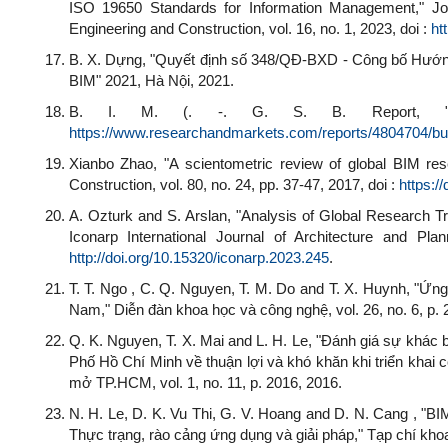
ISO 19650 Standards for Information Management," Jour
Engineering and Construction, vol. 16, no. 1, 2023, doi :
ht
B. X. Dựng, "Quyết định số 348/QĐ-BXD - Công bố Hướng
BIM" 2021, Hà Nội, 2021.
B. I. M. (. -. G. S. B. Report, "Res
https://www.researchandmarkets.com/reports/4804704/buil
Xianbo Zhao, "A scientometric review of global BIM rese
Construction, vol. 80, no. 24, pp. 37-47, 2017, doi :
https:/
A. Ozturk and S. Arslan, "Analysis of Global Research Tre
Iconarp International Journal of Architecture and Pla
http://doi.org/10.15320/iconarp.2023.245
.
T. T. Ngo , C. Q. Nguyen, T. M. Do and T. X. Huynh, "Ứng 
Nam," Diễn đàn khoa học và công nghệ, vol. 26, no. 6, p. 
Q. K. Nguyen, T. X. Mai and L. H. Le, "Đánh giá sự khác 
Phố Hồ Chí Minh về thuận lợi và khó khăn khi triển khai
mở TP.HCM, vol. 1, no. 11, p. 2016, 2016.
N. H. Le, D. K. Vu Thi, G. V. Hoang and D. N. Cang , "BI
Thực trạng, rào cảng ứng dụng và giải pháp," Tạp chí kh