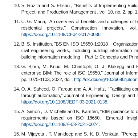
S. Rozita and S. Ehsan , "Benefits of Implementing Buildi
Project, and Production Management , vol. 10, no. 2, pp. 
C. G. Maria, "An overview of benefits and challenges of b
residential projects," Construction Innovation,
https://doi.org/10.1108/CI-04-2017-0030
.
B. S. Institution, "BS EN ISO 19650-1:2018 – Organization 
civil engineering works, including building informatio
building information modelling – Part 1: Concepts and Prin
G. Bjorn, M. Knud, M. Christoph, O. J. Klakegg and 
enterprise BIM: The role of ISO 19650," Journal of Inform
pp. 1075-1103, 2022, doi :
http://dx.doi.org/10.36680/j.itco
O. A. Saheed, O. Farouq and A. A. Hafiz, "Facilitating
through automation," Journal of Engineering, Design and Te
https://doi.org/10.1108/JEDT-03-2021-0138
.
A. Simon , D. Michelle and K. Karsten, "BIM guidance to op
requirements based on ISO 19650," Emerald Insigh
https://doi.org/10.1108/F-08-2021-0074
.
M. Vijayeta , T. Manideep and S. K. D. Venkata, "Percep