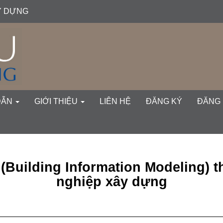
ÂY DỰNG
gation##
ent##
DẪN
GIỚI THIỆU
LIÊN HỆ
ĐĂNG KÝ
ĐĂNG
(Building Information Modeling) 
nghiệp xây dựng