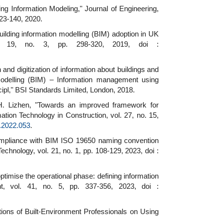
ng Information Modeling," Journal of Engineering,
123-140, 2020.
uilding information modelling (BIM) adoption in UK
 vol. 19, no. 3, pp. 298-320, 2019, doi :
and digitization of information about buildings and
n modelling (BIM) – Information management using
cipl," BSI Standards Limited, London, 2018.
H. Lizhen, "Towards an improved framework for
ation Technology in Construction, vol. 27, no. 15,
n.2022.053
.
 compliance with BIM ISO 19650 naming convention
chnology, vol. 21, no. 1, pp. 108-129, 2023, doi :
timise the operational phase: defining information
t, vol. 41, no. 5, pp. 337-356, 2023, doi :
tions of Built-Environment Professionals on Using