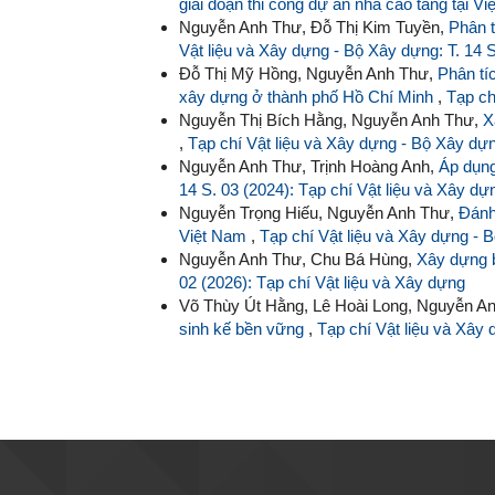
giai đoạn thi công dự án nhà cao tầng tại V
Nguyễn Anh Thư, Đỗ Thị Kim Tuyền,
Phân t
Vật liệu và Xây dựng - Bộ Xây dựng: T. 14 S
Đỗ Thị Mỹ Hồng, Nguyễn Anh Thư,
Phân tíc
xây dựng ở thành phố Hồ Chí Minh
,
Tạp ch
Nguyễn Thị Bích Hằng, Nguyễn Anh Thư,
X
,
Tạp chí Vật liệu và Xây dựng - Bộ Xây dựng
Nguyễn Anh Thư, Trịnh Hoàng Anh,
Áp dụng
14 S. 03 (2024): Tạp chí Vật liệu và Xây dự
Nguyễn Trọng Hiếu, Nguyễn Anh Thư,
Đánh 
Việt Nam
,
Tạp chí Vật liệu và Xây dựng - B
Nguyễn Anh Thư, Chu Bá Hùng,
Xây dựng b
02 (2026): Tạp chí Vật liệu và Xây dựng
Võ Thùy Út Hằng, Lê Hoài Long, Nguyễn A
sinh kế bền vững
,
Tạp chí Vật liệu và Xây 