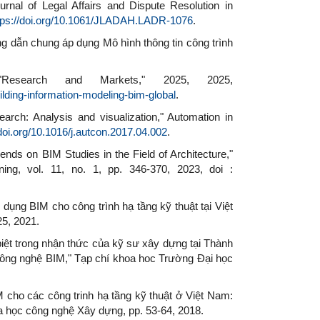
nal of Legal Affairs and Dispute Resolution in
tps://doi.org/10.1061/JLADAH.LADR-1076
.
 dẫn chung áp dụng Mô hình thông tin công trình
earch and Markets," 2025, 2025,
ding-information-modeling-bim-global
.
arch: Analysis and visualization," Automation in
/doi.org/10.1016/j.autcon.2017.04.002
.
nds on BIM Studies in the Field of Architecture,"
nning, vol. 11, no. 1, pp. 346-370, 2023, doi :
dụng BIM cho công trình hạ tầng kỹ thuật tại Việt
25, 2021.
biệt trong nhận thức của kỹ sư xây dựng tại Thành
 công nghệ BIM," Tạp chí khoa hoc Trường Đại học
M cho các công trinh hạ tầng kỹ thuật ở Việt Nam:
oa học công nghệ Xây dựng, pp. 53-64, 2018.