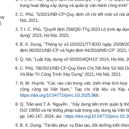
trong hoạt động xây dựng và quản lý vận hành công trình"
C. Phủ, "5/2021/NĐ-CP-Quy định về chi tiết một số nội 
Quy
Nội, 2021.
)
T. t. C. Phủ, "Quyết định 258/QĐ-TTg 2023 Lộ trình áp dụn
dựng" 2023, Hà Nội, 2023.
B. X. Dựng, "Thông tư số 10/2021/TT-BXD ngày 25/08/
định 06/2021/NĐ-CP và Nghị định 44/2016/NĐ-CP" 2021, 
Q. hội, "Luật Xây dựng số 50/2014/QH13" 2014, Hà Nội, 2
C. Phủ, "06/2021/NĐ-CP-Quy Định Chi Tiết Một Số Nội 
Và Bảo Trì Công Trình Xây Dựng" 2021, Hà Nội, 2021.
N. M. Huỳnh, "Các rào cản trong việc triển khai tích hợ
công cộng tại Việt Nam," Tạp chí Vật liệu và Xây dự
https://doi.org/10.54772/jomc.03.2025.968
.
Q. Trần and T. A. Nguyễn , "Xây dựng tiến trình quản lý 
ISO 19650 và hệ thống pháp luật trong xây dựng tại Việt Na
pp. 140-147, 2024, doi :
https://doi.org/10.54772/jomc.02.
B. X. Dựng, "Tài liệu phục vụ Đào tạo, bồi dưỡng kiến th