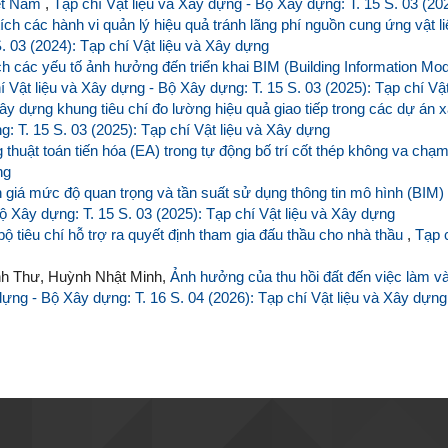
iệt Nam
,
Tạp chí Vật liệu và Xây dựng - Bộ Xây dựng: T. 15 S. 03 (20
ích các hành vi quản lý hiệu quả tránh lãng phí nguồn cung ứng vật
. 03 (2024): Tạp chí Vật liệu và Xây dựng
h các yếu tố ảnh hưởng đến triển khai BIM (Building Information Mode
í Vật liệu và Xây dựng - Bộ Xây dựng: T. 15 S. 03 (2025): Tạp chí Vậ
ây dựng khung tiêu chí đo lường hiệu quả giao tiếp trong các dự án
: T. 15 S. 03 (2025): Tạp chí Vật liệu và Xây dựng
 thuật toán tiến hóa (EA) trong tự động bố trí cốt thép không va chạ
ng
giá mức độ quan trọng và tần suất sử dụng thông tin mô hình (BIM) c
ộ Xây dựng: T. 15 S. 03 (2025): Tạp chí Vật liệu và Xây dựng
ộ tiêu chí hỗ trợ ra quyết định tham gia đấu thầu cho nhà thầu
,
Tạp 
nh Thư, Huỳnh Nhật Minh,
Ảnh hưởng của thu hồi đất đến việc làm và
dựng - Bộ Xây dựng: T. 16 S. 04 (2026): Tạp chí Vật liệu và Xây dựng