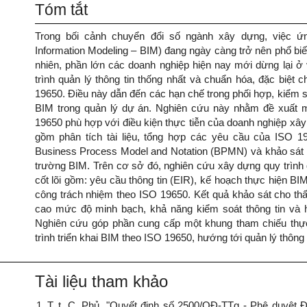
Tóm tắt
Trong bối cảnh chuyển đổi số ngành xây dựng, việc ứng
Information Modeling – BIM) đang ngày càng trở nên phổ bi
nhiên, phần lớn các doanh nghiệp hiện nay mới dừng lại ở
trình quản lý thông tin thống nhất và chuẩn hóa, đặc biệt 
19650. Điều này dẫn đến các hạn chế trong phối hợp, kiểm soát
BIM trong quản lý dự án. Nghiên cứu này nhằm đề xuất m
19650 phù hợp với điều kiện thực tiễn của doanh nghiệp xâ
gồm phân tích tài liệu, tổng hợp các yêu cầu của ISO 
Business Process Model and Notation (BPMN) và khảo sát ý
trường BIM. Trên cơ sở đó, nghiên cứu xây dựng quy trình 
cốt lõi gồm: yêu cầu thông tin (EIR), kế hoạch thực hiện B
công trách nhiệm theo ISO 19650. Kết quả khảo sát cho thấy
cao mức độ minh bạch, khả năng kiểm soát thông tin và 
Nghiên cứu góp phần cung cấp một khung tham chiếu thực
trình triển khai BIM theo ISO 19650, hướng tới quản lý thông
Tài liệu tham khảo
T. t. C. Phủ, "Quyết định số 2500/QĐ-TTg - Phê duyệt Đ