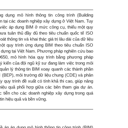
 dụng mô hình thông tin công trình (Building
ến tại các doanh nghiệp xây dựng ở Việt Nam. Tuy
 việc áp dụng BIM ở mức công cụ, thiếu một quy
chưa tuân thủ đầy đủ theo tiêu chuẩn quốc tế ISO
 thông tin và khai thác giá trị lâu dài của dữ liệu
ột quy trình ứng dụng BIM theo tiêu chuẩn ISO
y dựng tại Việt Nam. Phương pháp nghiên cứu bao
19650, mô hình hóa quy trình bằng phương pháp
 kiến của đội ngũ kỹ sư đang làm việc trong môi
quản lý thông tin BIM xoay quanh các thành phần
IM (BEP), môi trường dữ liệu chung (CDE) và phân
 quy trình đề xuất có tính khả thi cao, giúp nâng
hiệu quả phối hợp giữa các bên tham gia dự án.
 tiễn cho các doanh nghiệp xây dựng trong quá
 tin hiệu quả và bền vững.
ề án áp dụng mô hình thông tin công trình (BIM)