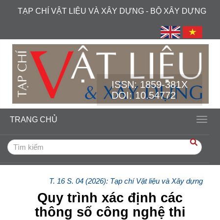
##plugins.themes.academic_free.accessible_menu.label##
TẠP CHÍ VẬT LIỆU VÀ XÂY DỰNG - BỘ XÂY DỰNG
##plugins.themes.academic_free.accessible_menu.main_navi
##plugins.themes.academic_free.accessible_menu.main_cont
##plugins.themes.academic_free.accessible_menu.sidebar##
ISSN:
1859-381X
DOI: 10.54772
TRANG CHỦ
Toggl
T. 16 S. 04 (2026): Tạp chí Vật liệu và Xây dựng
Quy trình xác định các
thông số công nghệ thi