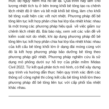
mức độ nguy hiểm mà nó để lại. Quá trình này làm cho
lượng nhiệt tích tụ ở bên trong khối bê tông tạo ra chênh
lệch nhiệt độ ở tâm và bề mặt khối bê tông, làm cho khối
bê tông xuất hiện các vết nứt nhiệt. Phương pháp đổ bê
tông liên tục kết hợp phân chia hai lớp tỏa nhiệt khác nhau
là một trong các phương pháp hiệu quả về việc giảm sự
chênh lệch nhiệt độ. Bài báo này, xem xét các vấn đề về
kiểm soát nứt do nhiệt, khi áp dụng phương pháp đổ bê
tông liên tục kết hợp phân chia hai lớp tỏa nhiệt khác nhau
của kết cấu bê tông khối lớn ở dạng đài móng cùng với
đó là kết hợp phương pháp bảo dưỡng bê tông theo
phương pháp giữ nhiệt. Phương pháp nghiên cứu là sử
dụng mô phỏng dưới sự hỗ trợ của phần mềm Midas
Civil 2022. Từ kết quả phân tích mô hình, có thể xây dựng
quy trình và hướng dẫn thực hiện quy trình xác định các
thông số công nghệ thi công kết cấu bê tông khối lớn theo
phương pháp đổ bê tông liên tục với cấp phối tỏa nhiệt
khác nhau.