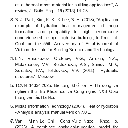
as a thermal mass material for building applications", A
review, J. Build. Eng. . 19 (2018) 14–25.
S. J. Park, Kim, K. K., & Lee, S. H. (2018), "Application
example of hydration heat management of mega
foundation and pumpability for high performance
concrete used in super high rise building", In Proc. Int.
Conf. on the 55th Anniversary of Establishment of
Vietnam Institute for Building Science and Technology.
L.N. Rasskazov, Orekhov, V.G., Aniskin, N.A.,
Malakhanov, V.V., Bestuzheva, A.S., Sainov, M.P.,
Soldatov, P.V., Tolstovkov, V.V. (2011), "Hydraulic
structures", Moscow.
TCVN 14334:2025, Bê tông khối lớn – Thi công và
nghiệm thu, Bộ Khoa học và Công nghệ, NXB Giao
thông vận tải, Hà Nội.
Midas Information Technology (2004), Heat of hydration
- Analysis analysis manual version 7.0.1.
Van – Minh Le, Chi – Cong Vu & Ngoc – Khoa Ho.
(2025). A combined analytical-numerical model for