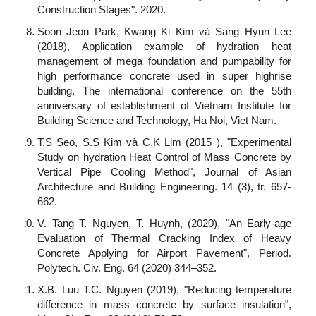
Construction Stages". 2020.
Soon Jeon Park, Kwang Ki Kim và Sang Hyun Lee
(2018), Application example of hydration heat
management of mega foundation and pumpability for
high performance concrete used in super highrise
building, The international conference on the 55th
anniversary of establishment of Vietnam Institute for
Building Science and Technology, Ha Noi, Viet Nam.
T.S Seo, S.S Kim và C.K Lim (2015 ), "Experimental
Study on hydration Heat Control of Mass Concrete by
Vertical Pipe Cooling Method", Journal of Asian
Architecture and Building Engineering. 14 (3), tr. 657-
662.
V. Tang T. Nguyen, T. Huynh, (2020), "An Early-age
Evaluation of Thermal Cracking Index of Heavy
Concrete Applying for Airport Pavement", Period.
Polytech. Civ. Eng. 64 (2020) 344–352.
X.B. Luu T.C. Nguyen (2019), "Reducing temperature
difference in mass concrete by surface insulation",