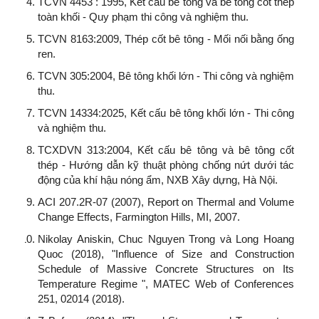
TCVN 4453 : 1995, Kết cấu bê tông và bê tông cốt thép
toàn khối - Quy phạm thi công và nghiệm thu.
TCVN 8163:2009, Thép cốt bê tông - Mối nối bằng ống
ren.
TCVN 305:2004, Bê tông khối lớn - Thi công và nghiệm
thu.
TCVN 14334:2025, Kết cấu bê tông khối lớn - Thi công
và nghiệm thu.
TCXDVN 313:2004, Kết cấu bê tông và bê tông cốt
thép - Hướng dẫn kỹ thuật phòng chống nứt dưới tác
động của khí hậu nóng ẩm, NXB Xây dựng, Hà Nội.
ACI 207.2R-07 (2007), Report on Thermal and Volume
Change Effects, Farmington Hills, MI, 2007.
Nikolay Aniskin, Chuc Nguyen Trong và Long Hoang
Quoc (2018), "Influence of Size and Construction
Schedule of Massive Concrete Structures on Its
Temperature Regime ", MATEC Web of Conferences
251, 02014 (2018).