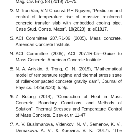
Mag. Civ. Eng. 88 (2019) 70–79.
M Tran Van, V.N Chau và P.H Nguyen, "Prediction and
control of temperature rise of massive reinforced
concrete transfer slab with embedded cooling pipe,
Case Stud. Constr. Mater". 18(2023), tr. e01817.
ACI Committee 207.R1-96 (2005), Mass concrete,
American Concrete Institute.
ACI Committee (2005), ACI 207.1R-05—Guide to
Mass Concrete, American Concrete Institute.
N. A. Aniskin, & Trong, C. N. (2019), "Mathematical
model of temperature regime and thermal stress state
of roller-compacted concrete gravity dam", Journal of
Physics. 1425(2020), tr. 9p.
Z Bofang (2014), "Conduction of Heat in Mass
Concrete, Boundary Conditions, and Methods of
Solution", Thermal Stresses and Temperature Control
of Mass Concrete. Elsevier, tr. 11-47.
A. V. Bushmanova, Videnkov, N. V., Semenov, K. V.,
Dernakova, A. V., & Korovina, V. K. (2017), "The