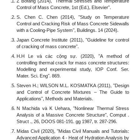
Z Bofang (2014), "Thermal Stresses and Temperature
Control of Mass Concrete, 1st (Ed.), Elsevier".
S. Chen C. Chen (2014), "Study on Temperature
Control and Cracking Risk of Mass Concrete Sidewalls
with a Cooling-Pipe System", Buildings. 14 (2024).
Japan Concrete Institute (2011), "Guideline for control
of cracking of mass concrete".
H.H Le và các cộng sự. (2020), "A method of
controlling thermal crack for mass concrete structures:
Modelling and experimental study, IOP Conf. Ser.
Mater. Sci. Eng". 869.
Steven H.; WILSON M.L. KOSMATKA (2011), "Design
and Control of Concrete Mixtures – The Guide to
Applications", Methods and Materials.
N Machida và K Uehara, "Nonlinear Thermal Stress
Analysis of a Massive Concrete Structure", Comput .
Struct ., 26, DOOS 081-191. gg 1987, tr. 287-296.
Midas Civil (2020), "Midas Civil Manuals and Tutorials:
Advanced Application 4 - Heat of Hydration Analysis by