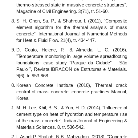
thermo-stressed state in massive concrete structures",
Magazine of Civil Engineering. 3(71), tr. 51-60.
S. H. Chen, Su, P., & Shahrour, I. (2011), "Composite
element algorithm for the thermal analysis of mass
concrete", International Journal of Numerical Methods
for Heat & Fluid Flow. 21(4), tr. 434-447.
D. Couto, Helene, P., & Almeida, L. C. (2016),
"Temperature monitoring in large volume spreadfooting
foundations: case study “Parque da Cidade” – São
Paulo"", Revista IBRACON de Estruturas e Materiais.
9(6), tr. 953-968.
Korean Concrete Institute (2010), Thermal crack
control of mass concrete, concrete practices Manual,
Korea.
M. H. Lee, Khil, B. S., & Yun, H. D. (2014), "Influence of
cement type on heat of hydration and temperature rise
of the mass concrete", Indian Journal of Engineering &
Materials Sciences. 8, tr. 536-542.
I. Asadi P. Shafigh, N.B. Mahyuddin, (2018), "Concrete