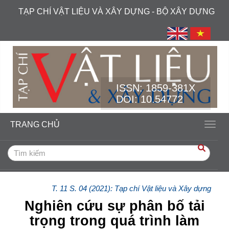
##plugins.themes.academic_free.accessible_menu.label##
TẠP CHÍ VẬT LIỆU VÀ XÂY DỰNG - BỘ XÂY DỰNG
##plugins.themes.academic_free.accessible_menu.main_navi
##plugins.themes.academic_free.accessible_menu.main_cont
##plugins.themes.academic_free.accessible_menu.sidebar##
ISSN:
1859-381X
DOI: 10.54772
TRANG CHỦ
Toggl
T. 11 S. 04 (2021): Tạp chí Vật liệu và Xây dựng
Nghiên cứu sự phân bố tải
trọng trong quá trình làm