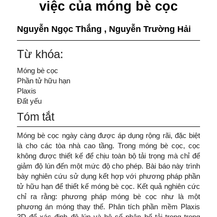
việc của móng bè cọc
Nguyễn Ngọc Thắng
,
Nguyễn Trường Hải
Từ khóa:
Móng bè cọc
Phần tử hữu hạn
Plaxis
Đất yếu
Tóm tắt
Móng bè cọc ngày càng được áp dụng rộng rãi, đặc biệt
là cho các tòa nhà cao tầng. Trong móng bè cọc, cọc
không được thiết kế để chịu toàn bộ tải trọng mà chỉ để
giảm độ lún đến một mức độ cho phép. Bài báo này trình
bày nghiên cứu sử dụng kết hợp với phương pháp phần
tử hữu hạn để thiết kế móng bè cọc. Kết quả nghiên cức
chỉ ra rằng: phương pháp móng bè cọc như là một
phương án móng thay thế. Phân tích phần mềm Plaxis
3D để xác định độ lún và hệ số phân bố tải trọng trong