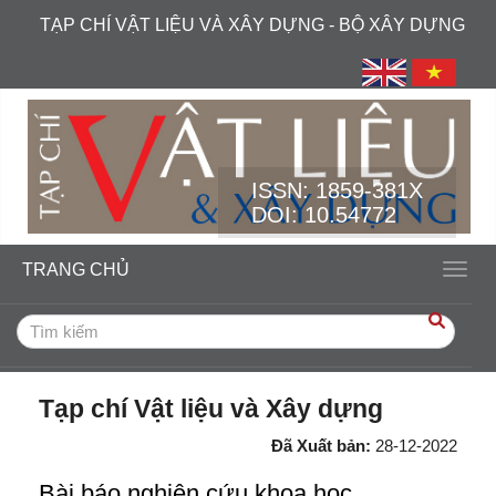
##plugins.themes.academic_free.accessible_menu.label##
TẠP CHÍ VẬT LIỆU VÀ XÂY DỰNG - BỘ XÂY DỰNG
##plugins.themes.academic_free.accessible_menu.main_navi
##plugins.themes.academic_free.accessible_menu.main_cont
##plugins.themes.academic_free.accessible_menu.sidebar##
ISSN:
1859-381X
DOI: 10.54772
TRANG CHỦ
Toggl
Tạp chí Vật liệu và Xây dựng
Đã Xuất bản:
28-12-2022
Bài báo nghiên cứu khoa học