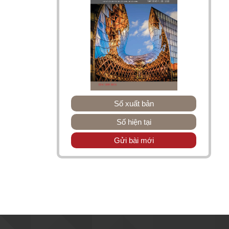
Số xuất bản
Số hiện tại
Gửi bài mới