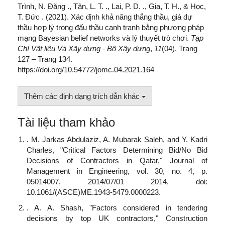
Trình, N. Đăng ., Tân, L. T. ., Lai, P. D. ., Gia, T. H., & Học,
T. Đức . (2021). Xác định khả năng thắng thầu, giá dự
thầu hợp lý trong đấu thầu cạnh tranh bằng phương pháp
mạng Bayesian belief networks và lý thuyết trò chơi.
Tạp
Chí Vật liệu Và Xây dựng - Bộ Xây dựng
,
11
(04), Trang
127 – Trang 134.
https://doi.org/10.54772/jomc.04.2021.164
Thêm các định dạng trích dẫn khác
Tài liệu tham khảo
. M. Jarkas Abdulaziz, A. Mubarak Saleh, and Y. Kadri
Charles, "Critical Factors Determining Bid/No Bid
Decisions of Contractors in Qatar," Journal of
Management in Engineering, vol. 30, no. 4, p.
05014007, 2014/07/01 2014, doi:
10.1061/(ASCE)ME.1943-5479.0000223.
. A. A. Shash, "Factors considered in tendering
decisions by top UK contractors," Construction