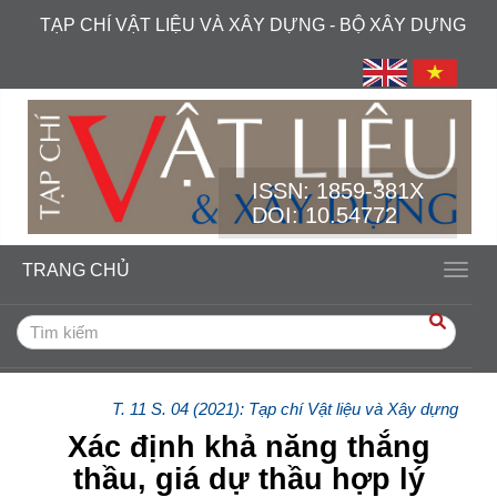
##plugins.themes.academic_free.accessible_menu.label##
TẠP CHÍ VẬT LIỆU VÀ XÂY DỰNG - BỘ XÂY DỰNG
##plugins.themes.academic_free.accessible_menu.main_navi
##plugins.themes.academic_free.accessible_menu.main_cont
##plugins.themes.academic_free.accessible_menu.sidebar##
ISSN:
1859-381X
DOI: 10.54772
TRANG CHỦ
Toggl
T. 11 S. 04 (2021): Tạp chí Vật liệu và Xây dựng
Xác định khả năng thắng
thầu, giá dự thầu hợp lý