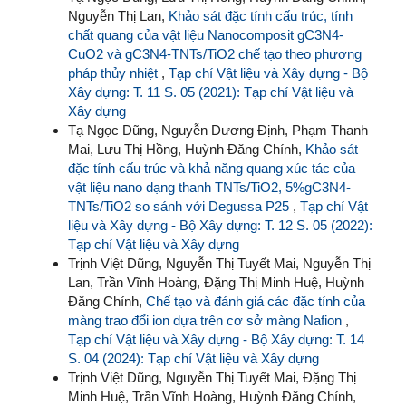
Nguyễn Thị Lan,
Khảo sát đặc tính cấu trúc, tính
chất quang của vật liệu Nanocomposit gC3N4-
CuO2 và gC3N4-TNTs/TiO2 chế tạo theo phương
pháp thủy nhiệt
,
Tạp chí Vật liệu và Xây dựng - Bộ
Xây dựng: T. 11 S. 05 (2021): Tạp chí Vật liệu và
Xây dựng
Tạ Ngọc Dũng, Nguyễn Dương Định, Phạm Thanh
Mai, Lưu Thị Hồng, Huỳnh Đăng Chính,
Khảo sát
đặc tính cấu trúc và khả năng quang xúc tác của
vật liệu nano dạng thanh TNTs/TiO2, 5%gC3N4-
TNTs/TiO2 so sánh với Degussa P25
,
Tạp chí Vật
liệu và Xây dựng - Bộ Xây dựng: T. 12 S. 05 (2022):
Tạp chí Vật liệu và Xây dựng
Trịnh Việt Dũng, Nguyễn Thị Tuyết Mai, Nguyễn Thị
Lan, Trần Vĩnh Hoàng, Đặng Thị Minh Huệ, Huỳnh
Đăng Chính,
Chế tạo và đánh giá các đặc tính của
màng trao đổi ion dựa trên cơ sở màng Nafion
,
Tạp chí Vật liệu và Xây dựng - Bộ Xây dựng: T. 14
S. 04 (2024): Tạp chí Vật liệu và Xây dựng
Trịnh Việt Dũng, Nguyễn Thị Tuyết Mai, Đặng Thị
Minh Huệ, Trần Vĩnh Hoàng, Huỳnh Đăng Chính,