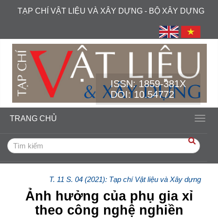
##plugins.themes.academic_free.accessible_menu.label##
TẠP CHÍ VẬT LIỆU VÀ XÂY DỰNG - BỘ XÂY DỰNG
##plugins.themes.academic_free.accessible_menu.main_navi
##plugins.themes.academic_free.accessible_menu.main_cont
##plugins.themes.academic_free.accessible_menu.sidebar##
ISSN:
1859-381X
DOI: 10.54772
TRANG CHỦ
Toggl
T. 11 S. 04 (2021): Tạp chí Vật liệu và Xây dựng
Ảnh hưởng của phụ gia xỉ
theo công nghệ nghiền