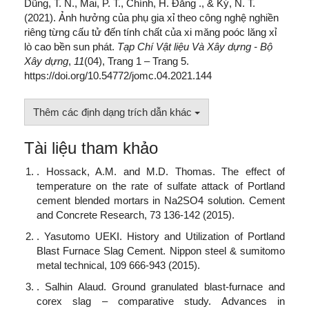
Dũng, T. N., Mai, P. T., Chính, H. Đăng ., & Ký, N. T.
(2021). Ảnh hưởng của phụ gia xỉ theo công nghệ nghiền
riêng từng cấu tử đến tính chất của xi măng poóc lăng xỉ
lò cao bền sun phát.
Tạp Chí Vật liệu Và Xây dựng - Bộ
Xây dựng
,
11
(04), Trang 1 – Trang 5.
https://doi.org/10.54772/jomc.04.2021.144
Thêm các định dạng trích dẫn khác
Tài liệu tham khảo
. Hossack, A.M. and M.D. Thomas. The effect of
temperature on the rate of sulfate attack of Portland
cement blended mortars in Na2SO4 solution. Cement
and Concrete Research, 73 136-142 (2015).
. Yasutomo UEKI. History and Utilization of Portland
Blast Furnace Slag Cement. Nippon steel & sumitomo
metal technical, 109 666-943 (2015).
. Salhin Alaud. Ground granulated blast-furnace and
corex slag – comparative study. Advances in