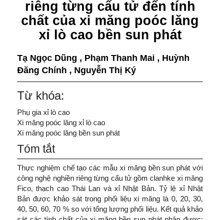
riêng từng cấu tử đến tính
chất của xi măng poóc lăng
xỉ lò cao bền sun phát
Tạ Ngọc Dũng
,
Phạm Thanh Mai
,
Huỳnh
Đăng Chính
,
Nguyễn Thị Ký
Từ khóa:
Phụ gia xỉ lò cao
Xi măng poóc lăng xỉ lò cao
Xi măng poóc lăng bền sun phát
Tóm tắt
Thực nghiệm chế tạo các mẫu xi măng bền sun phát với
công nghệ nghiền riêng từng cấu tử gồm clanhke xi măng
Fico, thạch cao Thái Lan và xỉ Nhật Bản. Tỷ lệ xỉ Nhật
Bản được khảo sát trong phối liệu xi măng là 0, 20, 30,
40, 50, 60, 70 % so với tổng lượng phối liệu. Kết quả khảo
sát các tính chất của xi măng bền sun phát nhận được: