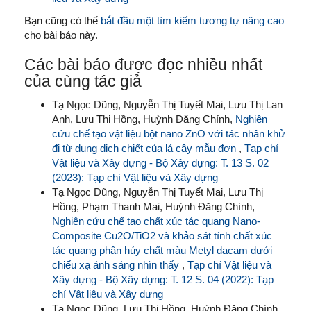
Bạn cũng có thể
bắt đầu một tìm kiếm tương tự nâng cao
cho bài báo này.
Các bài báo được đọc nhiều nhất
của cùng tác giả
Tạ Ngọc Dũng, Nguyễn Thị Tuyết Mai, Lưu Thị Lan
Anh, Lưu Thị Hồng, Huỳnh Đăng Chính,
Nghiên
cứu chế tạo vật liệu bột nano ZnO với tác nhân khử
đi từ dung dịch chiết của lá cây mẫu đơn
,
Tạp chí
Vật liệu và Xây dựng - Bộ Xây dựng: T. 13 S. 02
(2023): Tạp chí Vật liệu và Xây dựng
Tạ Ngọc Dũng, Nguyễn Thị Tuyết Mai, Lưu Thị
Hồng, Phạm Thanh Mai, Huỳnh Đăng Chính,
Nghiên cứu chế tạo chất xúc tác quang Nano-
Composite Cu2O/TiO2 và khảo sát tính chất xúc
tác quang phân hủy chất màu Metyl dacam dưới
chiếu xạ ánh sáng nhìn thấy
,
Tạp chí Vật liệu và
Xây dựng - Bộ Xây dựng: T. 12 S. 04 (2022): Tạp
chí Vật liệu và Xây dựng
Tạ Ngọc Dũng, Lưu Thị Hồng, Huỳnh Đăng Chính,