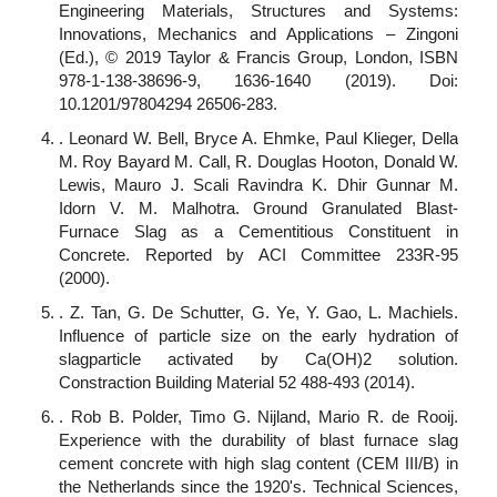
Engineering Materials, Structures and Systems:
Innovations, Mechanics and Applications – Zingoni
(Ed.), © 2019 Taylor & Francis Group, London, ISBN
978-1-138-38696-9, 1636-1640 (2019). Doi:
10.1201/97804294 26506-283.
. Leonard W. Bell, Bryce A. Ehmke, Paul Klieger, Della
M. Roy Bayard M. Call, R. Douglas Hooton, Donald W.
Lewis, Mauro J. Scali Ravindra K. Dhir Gunnar M.
Idorn V. M. Malhotra. Ground Granulated Blast-
Furnace Slag as a Cementitious Constituent in
Concrete. Reported by ACI Committee 233R-95
(2000).
. Z. Tan, G. De Schutter, G. Ye, Y. Gao, L. Machiels.
Influence of particle size on the early hydration of
slagparticle activated by Ca(OH)2 solution.
Constraction Building Material 52 488-493 (2014).
. Rob B. Polder, Timo G. Nijland, Mario R. de Rooij.
Experience with the durability of blast furnace slag
cement concrete with high slag content (CEM III/B) in
the Netherlands since the 1920's. Technical Sciences,