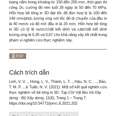
loang nằm trong khoảng từ 150 đến 200 mm, thời gian thi
công 1h, cường độ nén tuổi 28 ngày là 50 đến 70 MPa.
Hỗn hợp bê tông in 3D đạt tốc độ đùn hợp lý là 100 đến
140 mm/phút, tương ứng với tốc độ di chuyển của đầu in
là 40 mm/s và độ mở đầu in là 20 mm. Hỗn hợp bê tông
in 3D có tỷ lệ nước/chất kết dính và cát/chất kết dính
tương ứng là 0,35 và 0,67 cho khả năng xây tốt nhất trong
phạm vi nghiên cứu thực nghiệm này.
PDF
Cách trích dẫn
Linh, V. V. ., Hùng, L. V., Thành, L. T. ., Hậu, N. C. . ., Bảo,
T. M. P. ., & Tuấn, N. V. (2021). Một số kết quả nghiên cứu
thực nghiệm về bê tông in 3D.
Tạp Chí Vật liệu Và Xây
dựng - Bộ Xây dựng
,
11
(6), Trang 1 – Trang 7.
https://doi.org/10.54772/jomc.6.2021.202