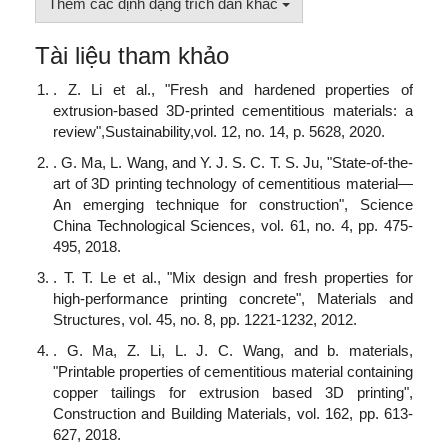
Thêm các định dạng trích dẫn khác
Tài liệu tham khảo
. Z. Li et al., "Fresh and hardened properties of
extrusion-based 3D-printed cementitious materials: a
review",Sustainability,vol. 12, no. 14, p. 5628, 2020.
. G. Ma, L. Wang, and Y. J. S. C. T. S. Ju, "State-of-the-
art of 3D printing technology of cementitious material—
An emerging technique for construction", Science
China Technological Sciences, vol. 61, no. 4, pp. 475-
495, 2018.
. T. T. Le et al., "Mix design and fresh properties for
high-performance printing concrete", Materials and
Structures, vol. 45, no. 8, pp. 1221-1232, 2012.
. G. Ma, Z. Li, L. J. C. Wang, and b. materials,
"Printable properties of cementitious material containing
copper tailings for extrusion based 3D printing",
Construction and Building Materials, vol. 162, pp. 613-
627, 2018.