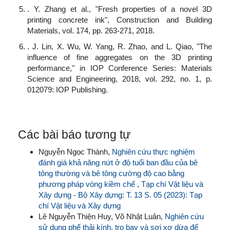
. Y. Zhang et al., "Fresh properties of a novel 3D
printing concrete ink", Construction and Building
Materials, vol. 174, pp. 263-271, 2018.
. J. Lin, X. Wu, W. Yang, R. Zhao, and L. Qiao, "The
influence of fine aggregates on the 3D printing
performance," in IOP Conference Series: Materials
Science and Engineering, 2018, vol. 292, no. 1, p.
012079: IOP Publishing.
Các bài báo tương tự
Nguyễn Ngọc Thành,
Nghiên cứu thực nghiệm
đánh giá khả năng nứt ở độ tuổi ban đầu của bê
tông thường và bê tông cường độ cao bằng
phương pháp vòng kiềm chế
,
Tạp chí Vật liệu và
Xây dựng - Bộ Xây dựng: T. 13 S. 05 (2023): Tạp
chí Vật liệu và Xây dựng
Lê Nguyễn Thiện Huy, Võ Nhật Luân,
Nghiên cứu
sử dụng phế thải kính, tro bay và sợi xơ dừa để