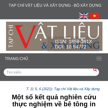
##plugins.themes.academic_free.accessible_menu.label##
TẠP CHÍ VẬT LIỆU VÀ XÂY DỰNG - BỘ XÂY DỰNG
##plugins.themes.academic_free.accessible_menu.main_navi
##plugins.themes.academic_free.accessible_menu.main_cont
##plugins.themes.academic_free.accessible_menu.sidebar##
ISSN:
1859-381X
DOI: 10.54772
TRANG CHỦ
Toggl
T. 11 S. 6 (2021): Tạp chí Vật liệu và Xây dựng
Một số kết quả nghiên cứu
thực nghiệm về bê tông in