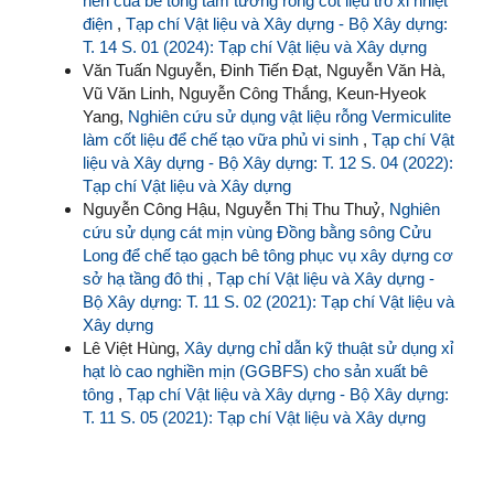
nén của bê tông tấm tường rỗng cốt liệu tro xỉ nhiệt
điện
,
Tạp chí Vật liệu và Xây dựng - Bộ Xây dựng:
T. 14 S. 01 (2024): Tạp chí Vật liệu và Xây dựng
Văn Tuấn Nguyễn, Đinh Tiến Đạt, Nguyễn Văn Hà,
Vũ Văn Linh, Nguyễn Công Thắng, Keun-Hyeok
Yang,
Nghiên cứu sử dụng vật liệu rỗng Vermiculite
làm cốt liệu để chế tạo vữa phủ vi sinh
,
Tạp chí Vật
liệu và Xây dựng - Bộ Xây dựng: T. 12 S. 04 (2022):
Tạp chí Vật liệu và Xây dựng
Nguyễn Công Hậu, Nguyễn Thị Thu Thuỷ,
Nghiên
cứu sử dụng cát mịn vùng Đồng bằng sông Cửu
Long để chế tạo gạch bê tông phục vụ xây dựng cơ
sở hạ tầng đô thị
,
Tạp chí Vật liệu và Xây dựng -
Bộ Xây dựng: T. 11 S. 02 (2021): Tạp chí Vật liệu và
Xây dựng
Lê Việt Hùng,
Xây dựng chỉ dẫn kỹ thuật sử dụng xỉ
hạt lò cao nghiền mịn (GGBFS) cho sản xuất bê
tông
,
Tạp chí Vật liệu và Xây dựng - Bộ Xây dựng:
T. 11 S. 05 (2021): Tạp chí Vật liệu và Xây dựng