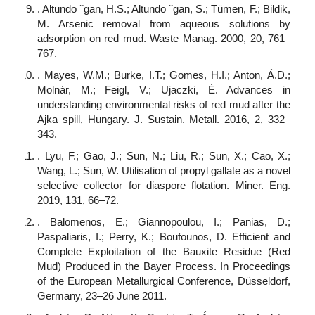
. Altundo ˘gan, H.S.; Altundo ˘gan, S.; Tümen, F.; Bildik,
M. Arsenic removal from aqueous solutions by
adsorption on red mud. Waste Manag. 2000, 20, 761–
767.
. Mayes, W.M.; Burke, I.T.; Gomes, H.I.; Anton, Á.D.;
Molnár, M.; Feigl, V.; Ujaczki, É. Advances in
understanding environmental risks of red mud after the
Ajka spill, Hungary. J. Sustain. Metall. 2016, 2, 332–
343.
. Lyu, F.; Gao, J.; Sun, N.; Liu, R.; Sun, X.; Cao, X.;
Wang, L.; Sun, W. Utilisation of propyl gallate as a novel
selective collector for diaspore flotation. Miner. Eng.
2019, 131, 66–72.
. Balomenos, E.; Giannopoulou, I.; Panias, D.;
Paspaliaris, I.; Perry, K.; Boufounos, D. Efficient and
Complete Exploitation of the Bauxite Residue (Red
Mud) Produced in the Bayer Process. In Proceedings
of the European Metallurgical Conference, Düsseldorf,
Germany, 23–26 June 2011.