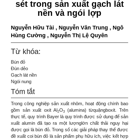
sét trong sản xuất gạch lát
nền và ngói lợp
Nguyễn Hữu Tài
,
Nguyễn Văn Trung
,
Ngô
Hùng Cường
,
Nguyễn Thị Lệ Quyên
Từ khóa:
Bùn đỏ
Đùn dẻo
Gạch lát nền
Ngói nung
Tóm tắt
Trong công nghiệp sản xuất nhôm, hoạt động chính bao
gồm sản xuất oxit Al
O
(alumina) từquặngboxit. Trên
2
3
thực tế, quy trình Bayer là quy trình được sử dụng để sản
xuất alumin đã tạo ra một lượnglớn chất thải nguy hại
được gọi là bùn đỏ. Trong số các giải pháp thay thế được
đề xuất coi bùn đỏ là sản phẩm phụ hữu ích, việc kết hợp