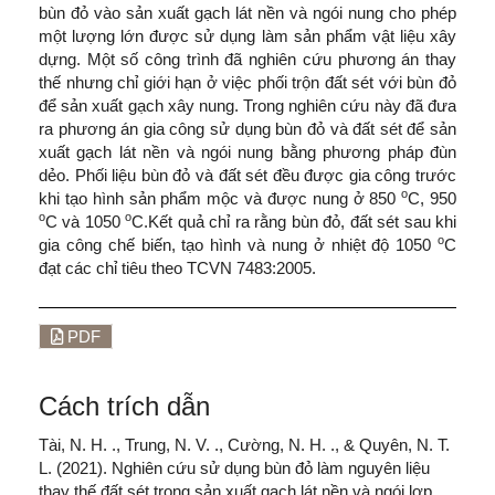
bùn đỏ vào sản xuất gạch lát nền và ngói nung cho phép
một lượng lớn được sử dụng làm sản phẩm vật liệu xây
dựng. Một số công trình đã nghiên cứu phương án thay
thế nhưng chỉ giới hạn ở việc phối trộn đất sét với bùn đỏ
để sản xuất gạch xây nung. Trong nghiên cứu này đã đưa
ra phương án gia công sử dụng bùn đỏ và đất sét để sản
xuất gạch lát nền và ngói nung bằng phương pháp đùn
dẻo. Phối liệu bùn đỏ và đất sét đều được gia công trước
o
khi tạo hình sản phẩm mộc và được nung ở 850
C, 950
o
o
C và 1050
C.Kết quả chỉ ra rằng bùn đỏ, đất sét sau khi
o
gia công chế biến, tạo hình và nung ở nhiệt độ 1050
C
đạt các chỉ tiêu theo TCVN 7483:2005.
PDF
Cách trích dẫn
Tài, N. H. ., Trung, N. V. ., Cường, N. H. ., & Quyên, N. T.
L. (2021). Nghiên cứu sử dụng bùn đỏ làm nguyên liệu
thay thế đất sét trong sản xuất gạch lát nền và ngói lợp.