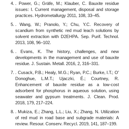
. Power, G.; Gräfe, M.; Klauber, C. Bauxite residue
issues: I. Current management, disposal and storage
practices. Hydrometallurgy 2011, 108, 33–45.
. Wang, W.; Pranolo, Y.; Chu, Y.C. Recovery of
scandium from synthetic red mud leach solutions by
solvent extraction with D2EHPA. Sep. Purif. Technol.
2013, 108, 96–102.
. Evans, K. The history, challenges, and new
developments in the management and use of bauxite
residue. J. Sustain. Metall. 2016, 2, 316–331.
. Cusack, P.B.; Healy, M.G.; Ryan, P.C.; Burke, I.T.; O’
Donoghue, L.M.T.; Ujaczki, É.; Courtney, R.
Enhancement of bauxite residue as a low-cost
adsorbent for phosphorus in aqueous solution, using
seawater and gypsum treatments. J. Clean. Prod.
2018, 179, 217–224.
. Mukiza, E.; Zhang, L.L.; Liu, X.; Zhang, N. Utilization
of red mud in road base and subgrade materials: A
review. Resour. Conserv. Recycl. 2019, 141, 187–199.