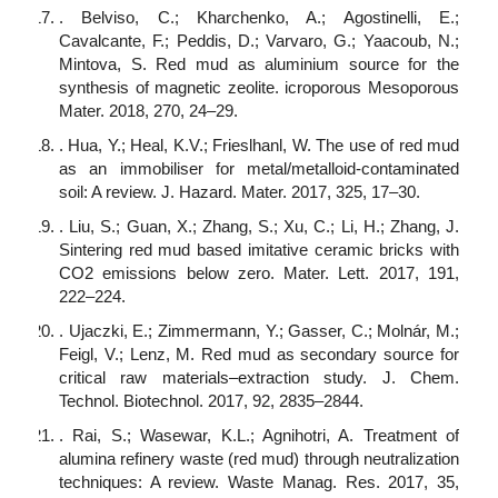
. Belviso, C.; Kharchenko, A.; Agostinelli, E.;
Cavalcante, F.; Peddis, D.; Varvaro, G.; Yaacoub, N.;
Mintova, S. Red mud as aluminium source for the
synthesis of magnetic zeolite. icroporous Mesoporous
Mater. 2018, 270, 24–29.
. Hua, Y.; Heal, K.V.; Frieslhanl, W. The use of red mud
as an immobiliser for metal/metalloid-contaminated
soil: A review. J. Hazard. Mater. 2017, 325, 17–30.
. Liu, S.; Guan, X.; Zhang, S.; Xu, C.; Li, H.; Zhang, J.
Sintering red mud based imitative ceramic bricks with
CO2 emissions below zero. Mater. Lett. 2017, 191,
222–224.
. Ujaczki, E.; Zimmermann, Y.; Gasser, C.; Molnár, M.;
Feigl, V.; Lenz, M. Red mud as secondary source for
critical raw materials–extraction study. J. Chem.
Technol. Biotechnol. 2017, 92, 2835–2844.
. Rai, S.; Wasewar, K.L.; Agnihotri, A. Treatment of
alumina refinery waste (red mud) through neutralization
techniques: A review. Waste Manag. Res. 2017, 35,