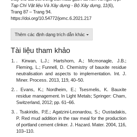
Tạp Chí Vật liệu Và Xây dựng - Bộ Xây dựng
,
11
(6),
Trang 87 – Trang 94.
https://doi.org/10.54772/jomc.6.2021.217
Thêm các định dạng trích dẫn khác
Tài liệu tham khảo
. Kirwan, L.J.; Hartshorn, A.; Mcmonagle, J.B.;
Fleming, L.; Funnell, D. Chemistry of bauxite residue
neutralisation and aspects to implementation. Int. J.
Miner. Process. 2013, 119, 40–50.
. Evans, K.; Nordheim, E.; Tsesmelis, K. Bauxite
residue management. In Light Metals; Springer: Cham,
Switzerland, 2012; pp. 61–66.
. Tsakiridis, P.E.; Agatzini-Leonardou, S.; Oustadakis,
P. Red mud addition in the raw meal for the production
of portland cement clinker. J. Hazard. Mater. 2004, 116,
103–110.