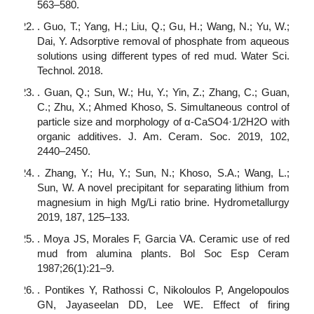
563–580.
. Guo, T.; Yang, H.; Liu, Q.; Gu, H.; Wang, N.; Yu, W.;
Dai, Y. Adsorptive removal of phosphate from aqueous
solutions using different types of red mud. Water Sci.
Technol. 2018.
. Guan, Q.; Sun, W.; Hu, Y.; Yin, Z.; Zhang, C.; Guan,
C.; Zhu, X.; Ahmed Khoso, S. Simultaneous control of
particle size and morphology of α-CaSO4·1/2H2O with
organic additives. J. Am. Ceram. Soc. 2019, 102,
2440–2450.
. Zhang, Y.; Hu, Y.; Sun, N.; Khoso, S.A.; Wang, L.;
Sun, W. A novel precipitant for separating lithium from
magnesium in high Mg/Li ratio brine. Hydrometallurgy
2019, 187, 125–133.
. Moya JS, Morales F, Garcia VA. Ceramic use of red
mud from alumina plants. Bol Soc Esp Ceram
1987;26(1):21–9.
. Pontikes Y, Rathossi C, Nikoloulos P, Angelopoulos
GN, Jayaseelan DD, Lee WE. Effect of firing