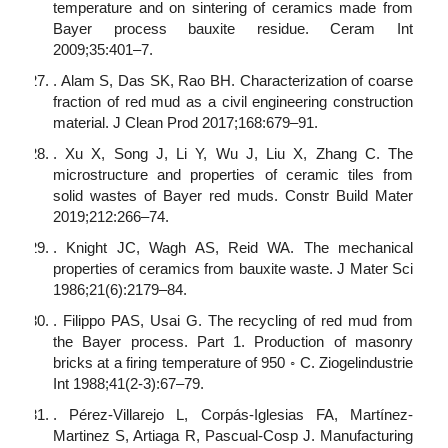
temperature and on sintering of ceramics made from
Bayer process bauxite residue. Ceram Int
2009;35:401–7.
. Alam S, Das SK, Rao BH. Characterization of coarse
fraction of red mud as a civil engineering construction
material. J Clean Prod 2017;168:679–91.
. Xu X, Song J, Li Y, Wu J, Liu X, Zhang C. The
microstructure and properties of ceramic tiles from
solid wastes of Bayer red muds. Constr Build Mater
2019;212:266–74.
. Knight JC, Wagh AS, Reid WA. The mechanical
properties of ceramics from bauxite waste. J Mater Sci
1986;21(6):2179–84.
. Filippo PAS, Usai G. The recycling of red mud from
the Bayer process. Part 1. Production of masonry
bricks at a firing temperature of 950 ◦ C. Ziogelindustrie
Int 1988;41(2-3):67–79.
. Pérez-Villarejo L, Corpás-Iglesias FA, Martínez-
Martinez S, Artiaga R, Pascual-Cosp J. Manufacturing