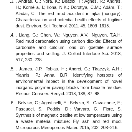
. András, G.; Nóra, K.; Beatrix, T.; Ágnes, R.; András,
H.; Kornélia, I.; Ilona, N.K.; Dorottya, C.M.; Ádám, T.;
Aladár, C. The red mud accident in ajka (hungary):
Characterization and potential health effects of fugitive
dust. Environ. Sci. Technol. 2011, 45, 1608–1615.
. Liang, G.; Chen, W.; Nguyen, A.V.; Nguyen, T.A.H.
Red mud carbonation using carbon dioxide: Effects of
carbonate and calcium ions on goethite surface
properties and settling. J. Colloid Interface Sci. 2018,
517, 230–238.
. James, J.P.; Tobias, H.; Andrei, G.; Tkaczyk, A.H.;
Yiannis, P.; Anna, B.R. Identifying hotspots of
environmental impact in the development of novel
inorganic polymer paving blocks from bauxite residue.
Resour. Conserv. Recycl. 2018, 138, 87–98.
. Belviso, C.; Agostinelli, E.; Belviso, S.; Cavalcante, F.;
Pascucci, S.; Peddis, D.; Varvaro, G.; Fiore, S.
Synthesis of magnetic zeolite at low temperature using
a waste material mixture: Fly ash and red mud.
Microporous Mesoporous Mater. 2015, 202, 208–216.