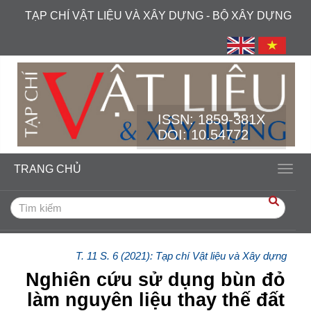
##plugins.themes.academic_free.accessible_menu.label##
TẠP CHÍ VẬT LIỆU VÀ XÂY DỰNG - BỘ XÂY DỰNG
##plugins.themes.academic_free.accessible_menu.main_navi
##plugins.themes.academic_free.accessible_menu.main_cont
##plugins.themes.academic_free.accessible_menu.sidebar##
ISSN:
1859-381X
DOI: 10.54772
TRANG CHỦ
Toggl
T. 11 S. 6 (2021): Tạp chí Vật liệu và Xây dựng
Nghiên cứu sử dụng bùn đỏ
làm nguyên liệu thay thế đất