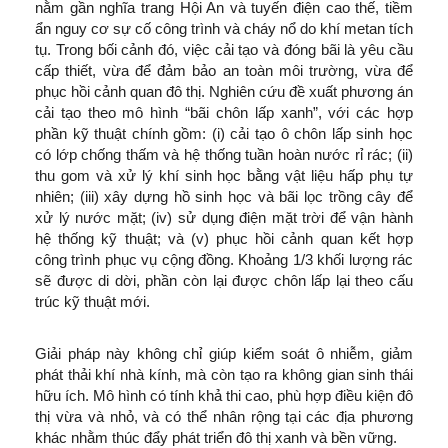
nằm gần nghĩa trang Hội An và tuyến điện cao thế, tiềm
ẩn nguy cơ sự cố công trình và cháy nổ do khí metan tích
tụ. Trong bối cảnh đó, việc cải tạo và đóng bãi là yêu cầu
cấp thiết, vừa để đảm bảo an toàn môi trường, vừa để
phục hồi cảnh quan đô thị. Nghiên cứu đề xuất phương án
cải tạo theo mô hình “bãi chôn lấp xanh”, với các hợp
phần kỹ thuật chính gồm: (i) cải tạo ô chôn lấp sinh học
có lớp chống thấm và hệ thống tuần hoàn nước rỉ rác; (ii)
thu gom và xử lý khí sinh học bằng vật liệu hấp phụ tự
nhiên; (iii) xây dựng hồ sinh học và bãi lọc trồng cây để
xử lý nước mặt; (iv) sử dụng điện mặt trời để vận hành
hệ thống kỹ thuật; và (v) phục hồi cảnh quan kết hợp
công trình phục vụ cộng đồng. Khoảng 1/3 khối lượng rác
sẽ được di dời, phần còn lại được chôn lấp lại theo cấu
trúc kỹ thuật mới.
Giải pháp này không chỉ giúp kiểm soát ô nhiễm, giảm
phát thải khí nhà kính, mà còn tạo ra không gian sinh thái
hữu ích. Mô hình có tính khả thi cao, phù hợp điều kiện đô
thị vừa và nhỏ, và có thể nhân rộng tại các địa phương
khác nhằm thúc đẩy phát triển đô thị xanh và bền vững.