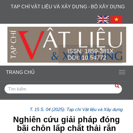
##plugins.themes.academic_free.accessible_menu.label##
TẠP CHÍ VẬT LIỆU VÀ XÂY DỰNG - BỘ XÂY DỰNG
##plugins.themes.academic_free.accessible_menu.main_navi
##plugins.themes.academic_free.accessible_menu.main_cont
##plugins.themes.academic_free.accessible_menu.sidebar##
ISSN:
1859-381X
DOI: 10.54772
TRANG CHỦ
Toggl
T. 15 S. 04 (2025): Tạp chí Vật liệu và Xây dựng
Nghiên cứu giải pháp đóng
bãi chôn lấp chất thải rắn