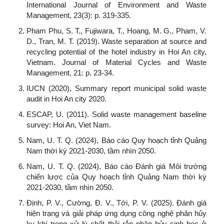
International Journal of Environment and Waste
Management, 23(3): p. 319-335.
Pham Phu, S. T., Fujiwara, T., Hoang, M. G., Pham, V.
D., Tran, M. T. (2019). Waste separation at source and
recycling potential of the hotel industry in Hoi An city,
Vietnam. Journal of Material Cycles and Waste
Management, 21: p. 23-34.
IUCN (2020), Summary report municipal solid waste
audit in Hoi An city 2020.
ESCAP, U. (2011). Solid waste management baseline
survey: Hoi An, Viet Nam.
Nam, U. T. Q. (2024), Báo cáo Quy hoạch tỉnh Quảng
Nam thời kỳ 2021-2030, tầm nhìn 2050.
Nam, U. T. Q. (2024), Báo cáo Đánh giá Môi trường
chiến lược của Quy hoạch tỉnh Quảng Nam thời kỳ
2021-2030, tầm nhìn 2050.
Định, P. V., Cường, Đ. V., Tới, P. V. (2025). Đánh giá
hiện trạng và giải pháp ứng dụng công nghệ phân hủy
kỵ khí trong xử lý chất thải rắn phân hủy sinh học ở