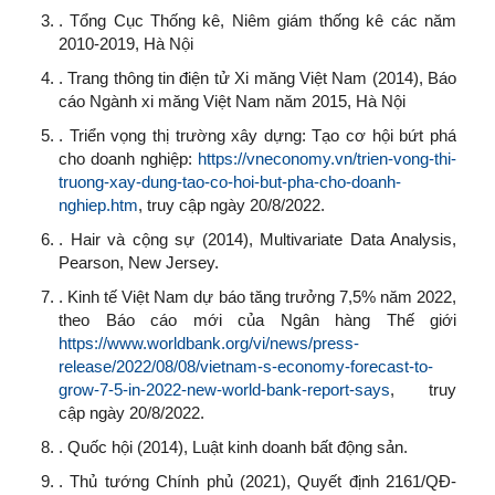
. Tổng Cục Thống kê, Niêm giám thống kê các năm
2010-2019, Hà Nội
. Trang thông tin điện tử Xi măng Việt Nam (2014), Báo
cáo Ngành xi măng Việt Nam năm 2015, Hà Nội
. Triển vọng thị trường xây dựng: Tạo cơ hội bứt phá
cho doanh nghiệp:
https://vneconomy.vn/trien-vong-thi-
truong-xay-dung-tao-co-hoi-but-pha-cho-doanh-
nghiep.htm
, truy cập ngày 20/8/2022.
. Hair và cộng sự (2014), Multivariate Data Analysis,
Pearson, New Jersey.
. Kinh tế Việt Nam dự báo tăng trưởng 7,5% năm 2022,
theo Báo cáo mới của Ngân hàng Thế giới
https://www.worldbank.org/vi/news/press-
release/2022/08/08/vietnam-s-economy-forecast-to-
grow-7-5-in-2022-new-world-bank-report-says
, truy
cập ngày 20/8/2022.
. Quốc hội (2014), Luật kinh doanh bất động sản.
. Thủ tướng Chính phủ (2021), Quyết định 2161/QĐ-