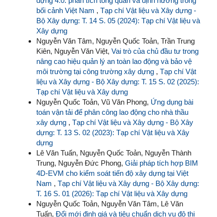
dựng 4.0: phân tích tổng quan và định hướng trong
bối cảnh Việt Nam
,
Tạp chí Vật liệu và Xây dựng -
Bộ Xây dựng: T. 14 S. 05 (2024): Tạp chí Vật liệu và
Xây dựng
Nguyễn Văn Tâm, Nguyễn Quốc Toản, Trần Trung
Kiên, Nguyễn Văn Việt,
Vai trò của chủ đầu tư trong
nâng cao hiệu quản lý an toàn lao động và bảo vệ
môi trường tại công trường xây dựng
,
Tạp chí Vật
liệu và Xây dựng - Bộ Xây dựng: T. 15 S. 02 (2025):
Tạp chí Vật liệu và Xây dựng
Nguyễn Quốc Toản, Vũ Văn Phong,
Ứng dụng bài
toán vận tải để phân công lao động cho nhà thầu
xây dựng
,
Tạp chí Vật liệu và Xây dựng - Bộ Xây
dựng: T. 13 S. 02 (2023): Tạp chí Vật liệu và Xây
dựng
Lê Văn Tuấn, Nguyễn Quốc Toản, Nguyễn Thành
Trung, Nguyễn Đức Phong,
Giải pháp tích hợp BIM
4D-EVM cho kiểm soát tiến độ xây dựng tại Việt
Nam
,
Tạp chí Vật liệu và Xây dựng - Bộ Xây dựng:
T. 16 S. 01 (2026): Tạp chí Vật liệu và Xây dựng
Nguyễn Quốc Toản, Nguyễn Văn Tâm, Lê Văn
Tuấn,
Đổi mới định giá và tiêu chuẩn dịch vụ đô thị