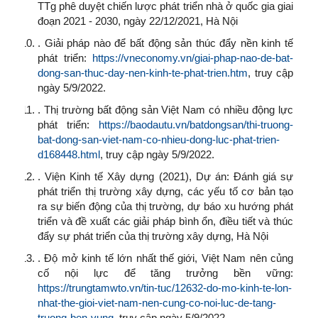
TTg phê duyệt chiến lược phát triển nhà ở quốc gia giai
đoạn 2021 - 2030, ngày 22/12/2021, Hà Nội
. Giải pháp nào để bất động sản thúc đẩy nền kinh tế
phát triển:
https://vneconomy.vn/giai-phap-nao-de-bat-
dong-san-thuc-day-nen-kinh-te-phat-trien.htm
, truy cập
ngày 5/9/2022.
. Thị trường bất động sản Việt Nam có nhiều động lực
phát triển:
https://baodautu.vn/batdongsan/thi-truong-
bat-dong-san-viet-nam-co-nhieu-dong-luc-phat-trien-
d168448.html
, truy cập ngày 5/9/2022.
. Viện Kinh tế Xây dựng (2021), Dự án: Đánh giá sự
phát triển thị trường xây dựng, các yếu tố cơ bản tạo
ra sự biến động của thị trường, dự báo xu hướng phát
triển và đề xuất các giải pháp bình ổn, điều tiết và thúc
đẩy sự phát triển của thị trường xây dựng, Hà Nội
. Độ mở kinh tế lớn nhất thế giới, Việt Nam nên củng
cố nội lực để tăng trưởng bền vững:
https://trungtamwto.vn/tin-tuc/12632-do-mo-kinh-te-lon-
nhat-the-gioi-viet-nam-nen-cung-co-noi-luc-de-tang-
truong-ben-vung
, truy cập ngày 5/9/2022.