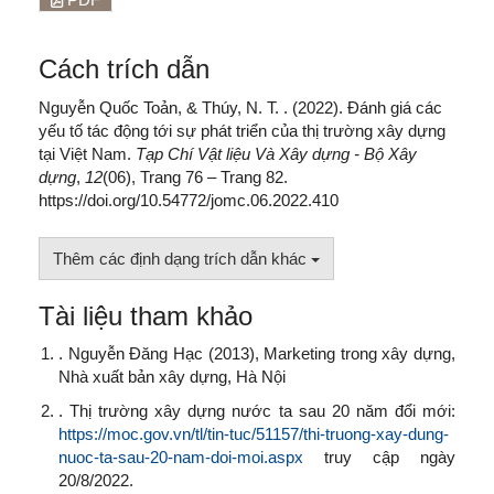
Cách trích dẫn
Nguyễn Quốc Toản, & Thúy, N. T. . (2022). Đánh giá các
yếu tố tác động tới sự phát triển của thị trường xây dựng
tại Việt Nam.
Tạp Chí Vật liệu Và Xây dựng - Bộ Xây
dựng
,
12
(06), Trang 76 – Trang 82.
https://doi.org/10.54772/jomc.06.2022.410
Thêm các định dạng trích dẫn khác
Tài liệu tham khảo
. Nguyễn Đăng Hạc (2013), Marketing trong xây dựng,
Nhà xuất bản xây dựng, Hà Nội
. Thị trường xây dựng nước ta sau 20 năm đổi mới:
https://moc.gov.vn/tl/tin-tuc/51157/thi-truong-xay-dung-
nuoc-ta-sau-20-nam-doi-moi.aspx
truy cập ngày
20/8/2022.