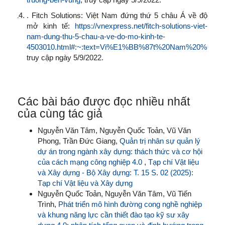
. Fitch Solutions: Việt Nam đứng thứ 5 châu Á về độ
mở kinh tế:
https://vnexpress.net/fitch-solutions-viet-
nam-dung-thu-5-chau-a-ve-do-mo-kinh-te-
4503010.html#:~:text=Vi%E1%BB%87t%20Nam%20
truy cập ngày 5/9/2022.
Các bài báo được đọc nhiều nhất
của cùng tác giả
Nguyễn Văn Tâm, Nguyễn Quốc Toản, Vũ Văn
Phong, Trần Đức Giang,
Quản trị nhân sự quản lý
dự án trong ngành xây dựng: thách thức và cơ hội
của cách mạng công nghiệp 4.0
,
Tạp chí Vật liệu
và Xây dựng - Bộ Xây dựng: T. 15 S. 02 (2025):
Tạp chí Vật liệu và Xây dựng
Nguyễn Quốc Toản, Nguyễn Văn Tâm, Vũ Tiến
Trình,
Phát triển mô hình đường cong nghề nghiệp
và khung năng lực cần thiết đào tạo kỹ sư xây