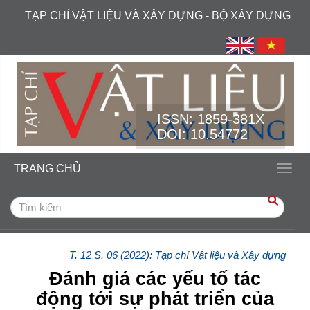
##plugins.themes.academic_free.accessible_menu.label##
TẠP CHÍ VẬT LIỆU VÀ XÂY DỰNG - BỘ XÂY DỰNG
##plugins.themes.academic_free.accessible_menu.main_navi
##plugins.themes.academic_free.accessible_menu.main_cont
##plugins.themes.academic_free.accessible_menu.sidebar##
ISSN:
1859-381X
DOI: 10.54772
TRANG CHỦ
Toggl
T. 12 S. 06 (2022): Tạp chí Vật liệu và Xây dựng
Đánh giá các yếu tố tác
động tới sự phát triển của