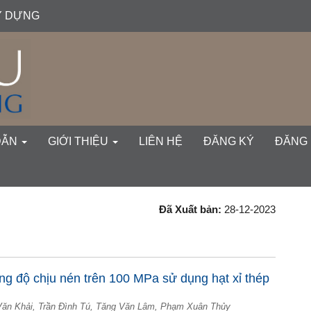
ÂY DỰNG
gation##
ent##
DẪN
GIỚI THIỆU
LIÊN HỆ
ĐĂNG KÝ
ĐĂNG
Đã Xuất bản:
28-12-2023
ng độ chịu nén trên 100 MPa sử dụng hạt xỉ thép
ăn Khải, Trần Đình Tú, Tăng Văn Lâm, Phạm Xuân Thủy