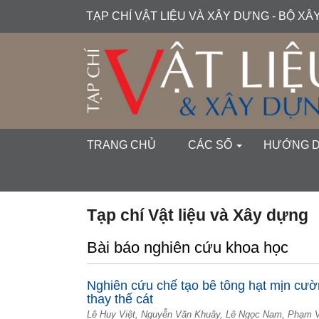
##plugins.themes.academic_free.accessible_menu.label##
TẠP CHÍ VẬT LIỆU VÀ XÂY DỰNG - BỘ X
##plugins.themes.academic_free.accessible_menu.main_navi
##plugins.themes.academic_free.accessible_menu.main_cont
##plugins.themes.academic_free.accessible_menu.sidebar##
TRANG CHỦ
CÁC SỐ
HƯỚNG 
Tạp chí Vật liệu và Xây dựng
Bài báo nghiên cứu khoa học
Nghiên cứu chế tạo bê tông hạt mịn cườ
thay thế cát
Lê Huy Việt, Nguyễn Văn Khuây, Lê Ngọc Nam, Phạm V