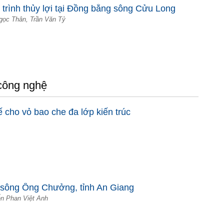
rình thủy lợi tại Đồng bằng sông Cửu Long
gọc Thân, Trần Văn Tỷ
 công nghệ
ế cho vỏ bao che đa lớp kiến trúc
ờ sông Ông Chưởng, tỉnh An Giang
ễn Phan Việt Anh