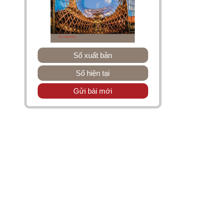
Số xuất bản
Số hiện tại
Gửi bài mới