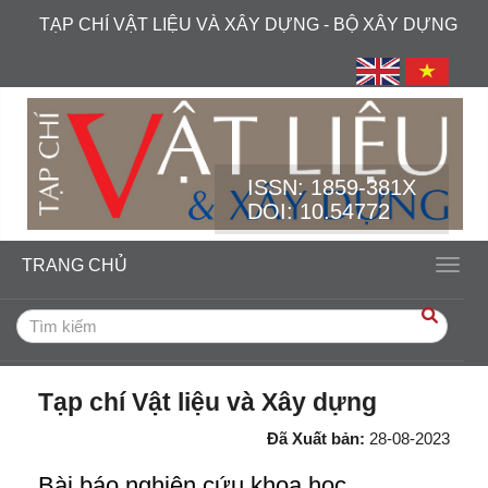
##plugins.themes.academic_free.accessible_menu.label##
TẠP CHÍ VẬT LIỆU VÀ XÂY DỰNG - BỘ XÂY DỰNG
##plugins.themes.academic_free.accessible_menu.main_navi
##plugins.themes.academic_free.accessible_menu.main_cont
##plugins.themes.academic_free.accessible_menu.sidebar##
ISSN:
1859-381X
DOI: 10.54772
TRANG CHỦ
Toggl
Tạp chí Vật liệu và Xây dựng
Đã Xuất bản:
28-08-2023
Bài báo nghiên cứu khoa học