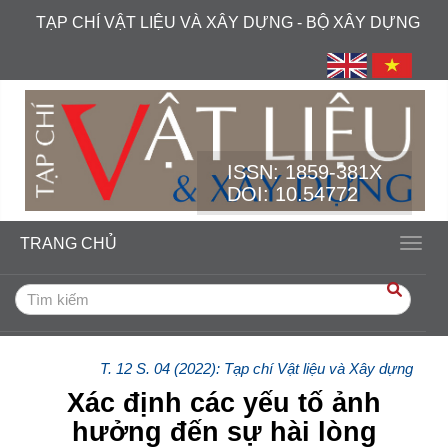
##plugins.themes.academic_free.accessible_menu.label##
TẠP CHÍ VẬT LIỆU VÀ XÂY DỰNG - BỘ XÂY DỰNG
##plugins.themes.academic_free.accessible_menu.main_navi
##plugins.themes.academic_free.accessible_menu.main_cont
##plugins.themes.academic_free.accessible_menu.sidebar##
ISSN:
1859-381X
DOI: 10.54772
TRANG CHỦ
Toggl
T. 12 S. 04 (2022): Tạp chí Vật liệu và Xây dựng
Xác định các yếu tố ảnh
hưởng đến sự hài lòng