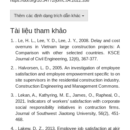
https://doi.org/10.54772/jomc.04.2022.336
Thêm các định dạng trích dẫn khác
Tài liệu tham khảo
. Le, H. L., Lee, Y. D., Lee, J. Y., 2008. Delay and cost
overruns in Vietnam large construction projects: A
Comparison with other selected countries. KSCE
Journal of Civil Engineering, 12(6), 367-377.
. Halvorsen, L. D., 2005. An investigation of employee
satisfaction and employee empowerment specific to on
site supervisors in the residential construction industry.
Construction Engineering and Management Commons.
. Lekan, A., Kathyring, M. E., James, O., Rapheal, O.,
2021. Indicators of workers’ satisfaction with corporate
social responsibility initiatives in contruction firms.
Journal of Southwest Jiaotong University, 56(2), 451-
468.
. Lakew, D. Z., 2013. Employee job satisfaction at akir