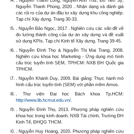
. Nguyễn Thành Long, Nguyễn Anh Thư, Đỗ Tiến Sỹ,
Nguyễn Thanh Phong, 2020 . Nhận dạng và đánh giá
các rủi ro của dự án đầu tư xây dựng khu công nghiệp.
Tạp chí Xây dựng. Trang 30-33.
. Nguyễn Bảo Ngọc, 2017 . Nghiên cứu các vấn đề về
đo lường thành công của dự án xây dựng và đề xuất
sử dụng KPIs. Tạp chí Kinh tế Xây dựng. Trang 39-45.
. Nguyễn Đình Thọ & Nguyễn Thị Mai Trang, 2008.
Nghiên cứu khoa học Marketing - Ứng dụng mô hình
cấu trúc tuyến tính SEM, TPHCM: NXB ĐH Quốc gia
TPHCM.
. Nguyễn Khánh Duy, 2009. Bài giảng: Thực hành mô
hình cấu trúc tuyến tính (SEM) với phần mềm Amos.
. Thư viện Đại học Bách khoa Tp.HCM:
http://www.lib.hcmut.edu.vn/
.
. Nguyễn Đình Thọ, 2013. Phương pháp nghiên cứu
khoa học trong kinh doanh. NXB Tài chính, Trường ĐH
Kinh Tế, ĐHQG THCM.
. Nguyễn Huy Hoàng, 2020. Phương pháp nghiên cứu