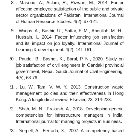
. Masood, A., Aslam, R., Rizwan, M., 2014. Factor
affecting employee satisfaction of the public and private
sector organizations of Pakistan. International Journal
of Human Resource Studies. 4(2), 97-121.
. Waqas, A., Bashir, U., Sattar, F. M., Abdullah, M. H.,
Hussain, I., 2014. Factor influencing job satisfaction
and its impact on job loyalty. International Journal of
Learning & development. 4(2), 141-161.
. Paudel, B., Basnet, K., Baral, P. N., 2020. Study on
job satisfaction of civil engineers in Gandaki provincial
government, Nepal. Saudi Journal of Civil Engineering.
4(5), 68-76.
. Lu, W., Tam, V. W. Y., 2013. Construction waste
management policies and their effectiveness in Hong
Kong: A longitudinal review. Elsevier, 23, 214-223.
. Shah, M. N., Prakash, A., 2018. Developing generic
competencies for infrastructure managers in India.
International journal for managing projects in Business.
. Serpell, A., Ferrada, X., 2007. A competency based