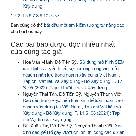
Xây dựng
1
2
3
4
5
6
7
8
9
10
>
>>
Bạn cũng có thể
bắt đầu một tìm kiếm tương tự nâng cao
cho bài báo này.
Các bài báo được đọc nhiều nhất
của cùng tác giả
Hoa Văn Mánh, Đỗ Tiến Sỹ,
Sử dụng mô hình SEM
xác định các yếu tố về sự hài lòng công việc của
nguồn nhân lực trong ngành xây dựng Việt Nam
,
Tạp chí Vật liệu và Xây dựng - Bộ Xây dựng: T. 12
S. 05 (2022): Tạp chí Vật liệu và Xây dựng
Nguyễn Thái Tân, Đỗ Tiến Sỹ, Nguyễn Thanh Việt,
Rào cản trong việc triển khai kinh tế tuần hoàn vào
ngành xây dựng tại Việt Nam
,
Tạp chí Vật liệu và
Xây dựng - Bộ Xây dựng: T. 14 S. 06 (2024): Tạp
chí Vật liệu và Xây dựng
Bùi Xuân Tự, Đỗ Tiến Sỹ, Nguyễn Thanh Việt,
Xác
định các yếu tố gây vượt chi phí thi công các dự án